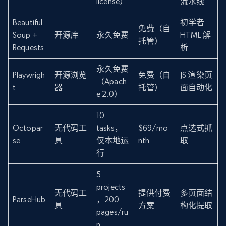
license）
流水线
Beautiful
初学者
免费（自
Soup +
开源库
永久免费
HTML 解
托管）
Requests
析
永久免费
Playwrigh
开源浏览
免费（自
JS 渲染页
（Apach
t
器
托管）
面自动化
e 2.0）
10
Octopar
无代码工
tasks，
$69/mo
点选式抓
se
具
仅本地运
nth
取
行
5
projects
无代码工
提供付费
多页面结
ParseHub
，200
具
方案
构化提取
pages/ru
n