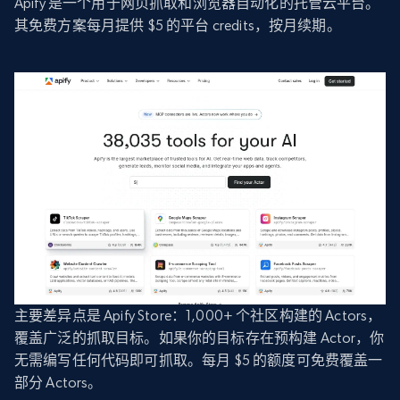
Apify 是一个用于网页抓取和浏览器自动化的托管云平台。
其免费方案每月提供 $5 的平台 credits，按月续期。
主要差异点是 Apify Store：1,000+ 个社区构建的 Actors，
覆盖广泛的抓取目标。如果你的目标存在预构建 Actor，你
无需编写任何代码即可抓取。每月 $5 的额度可免费覆盖一
部分 Actors。