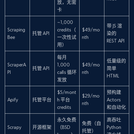
放，无需
卡
~1,000
带 JS 渲
Scraping
credits（
$49/mo
托管 API
染的
Bee
一次性试
nth
REST API
用）
每月
低量级的
ScraperA
1,000
$49/mo
托管 API
简单
PI
calls 循环
nth
HTML
发放
$5/mont
预构建
$29/mo
Apify
托管平台
h 平台
Actors
nth
credits
和自动化
永久免费
高吞吐
免费（自
Scrapy
开源框架
（BSD
Python
托管）