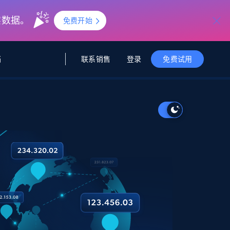
实数据。
免费开始
联系销售
登录
档
免费试用
据与洞察
据及洞察
源
公司
初创企业计划
零售情报
零售
新
起价
$2000/月
解锁实时电商洞察与AI驱动的业务推荐
洞察
联盟推荐
演示智能体
企业级数据服务
托管式数据
起价
为企业级数据收集量身定制
$1500/月
采集
信任中心
集成
Deep Lookup
测试版
Bright SDK
在海量级网页数据上运行复杂
查询