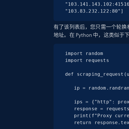
"103.141.143.102:41516
"103.83.232.122:80"]
有了该列表后，您只需一个轮换机
地址。在 Python 中，这类似
import random

import requests

def scraping_request(u
   ip = random.randrange(0, len(proxies))

   ips = {"http": proxies[ip], "https": proxies[ip]}

   response = requests.get(url, proxies=ips)

   print(f"Proxy currently being used: {ips['https']}")

   return response.te