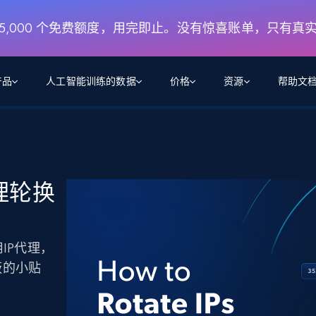
月 5,000 个免费额度，用完即止。没有惊喜账单，只有真
产品
人工智能训练的数据
价格
资源
帮助文
智能体 WEB 执行
数据源
数据源
数
数
资
学习中心
搜索及提取
抓取APIs
抓取APIs
起价
$1
$0.75/1k 记录条
请求
容
让 AI 应用具备搜索与爬取整个网络的能力
从 600+ 个网站获取实时数据
免费套餐
代理轮换
博客
领英
电商
社交媒体
ChatGPT
智能体浏览器
爬虫工作室定价
起价
爬虫工作室
练人形机
让智能体浏览网站并自动执行任务
$1/1k请求
案例研究
免费套餐
将任何网站转化为数据管道
亮数据 MCP
免费
IP代理，
起价
数据集
数据集
网络研讨会
站式工具包，全面解锁网页
请求
$250/100K 记录条
集
蔽的小贴
来自 600+ 个域名的预收集数据
起价
领英
电商
社交媒体
房地产
代理位置
缓存速递
$0.2/1k HTML
缓存速递
实时网页数据，采集即交付