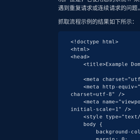
遇到重复请求或连续请求的问题
抓取流程示例的结果如下所示：
<!doctype html>

<html>

<head>

    <title>Example Domain</title>

    <meta charset="utf-8" />

    <meta http-equiv="Content-type" content="text/html; 
charset=utf-8" />

    <meta name="viewport" content="width=device-width, 
initial-scale=1" />

    <style type="text/css">

    body {

        background-color: #f0f0f2;

        margin: 0;
