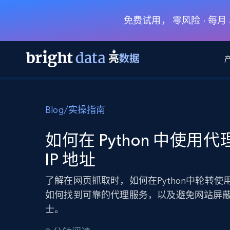
免费试用， 零风险 · 每
网页数据抓取 API
多模态训练
网页数据抓取 API
工具
Blog
/
实操指南
网页解锁 API
视频与媒体数据
网页解锁 API
起价
$1/ 每1 次
告别封锁和验证码
获得取之不尽的视频，图片及更多内
免费套餐
如何在 Python 中使用
第三方工具集成
Discover API
视频信息流——为 VLA 准备就绪
免费
起价
IP 地址
爬虫 API
$1/1k请求
始终在线的代理实时网页发现
获取持续、定向的网页视频，用于训
浏览器扩展
器人策略
搜索引擎结果页 API
搜索引擎 API
起价
了解在网页抓取时，如何在Python中轮转使用
数据包
代理网络检查
按需获取多引擎搜索结果
$1/ 每1 次
免费套餐
为各行各业生成可直接用于LLM的数据
如何找到可靠的代理服务，以及避免网站屏
Google
Bing
Duckduckgo
Yandex
起价
网站地图
士。
爬虫浏览器 API
爬虫浏览器 API
$5/GB
键启动内置隐匿模式的远程浏览器