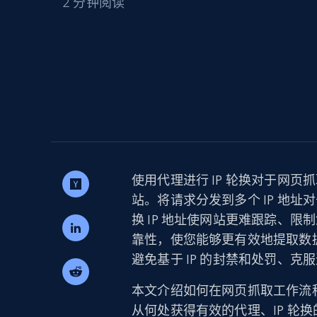
2 分钟阅读
代理基础设施
代理服务
动态代理
起价
$5
$2.5/G
免费套餐
动态代理
5折
超40000万 万高速真人住宅代理
起价
ISP 代理
$1.3/IP
数据中心代理
用于数据获取的高速代理
使用代理进行 IP 轮换对于网
站。将请求分发到多个 IP 地
换 IP 地址使网站更难跟踪、
靠性，使您能够更有效地提取数据
避免基于 IP 的封禁和处罚、
本文介绍如何在网页抓取工作流程
从何处获得有效的代理、IP 轮