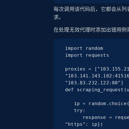
每次调用该代码后，它都会从列
求。
在处理无效代理时添加出错用例
import random

import requests

proxies = ["103.155.21
"103.141.143.102:41516
"103.83.232.122:80"]

def scraping_request(u
   ip = random.choice(proxies)

   try:

      response = requests.get(url, proxies={"http": ip, 
"https": ip})
