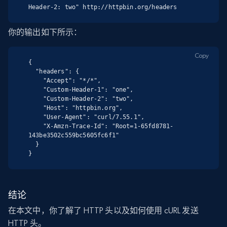
Header-2: two" http://httpbin.org/headers
你的输出如下所示：
Copy
{

  "headers": {

    "Accept": "*/*",

    "Custom-Header-1": "one",

    "Custom-Header-2": "two",

    "Host": "httpbin.org",

    "User-Agent": "curl/7.55.1",

    "X-Amzn-Trace-Id": "Root=1-65fd8781-
143be3502c559bc5605fc6f1"

  }

}
结论
在本文中，你了解了 HTTP 头以及如何使用 cURL 发送
HTTP 头。