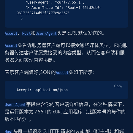
    "User-Agent": "curl/7.55.1",

    "X-Amzn-Trace-Id": "Root=1-65fd2eb0-
0617353714d52f3777c9c267"

  }
、
和
头是 cURL 默认发送的。
Accept
Host
User-Agent
头告诉服务器客户端可以接受哪些媒体类型。它向服
Accept
务器传达客户端愿意接受的内容类型，从而在客户端和服
务器之间实现内容协商。
表示客户端偏好 JSON 的
头如下所示：
Accept
Copy
Accept: application/json
字段包含你的客户端详细信息，在这种情况下，
User-Agent
是运行版本为 7.55.1 的 cURL 应用程序（此版本号将与你的
版本匹配）。
头唯一标识发送 HTTP 请求的 web 域（即主机）和端
Host