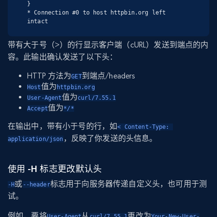
}

* Connection #0 to host httpbin.org left 
intact
带有大于号（>）的行显示客户端（cURL）发送到端点的内
容。此输出确认发送了以下头：
HTTP 方法为
到端点/headers
GET
值为
Host
httpbin.org
值为
User-Agent
curl/7.55.1
值为
Accept
*/*
在输出中，带有小于号的行，如
< Content-Type: 
，反映了你发送的头信息。
application/json
使用 -H 标志更改默认头
或
标志用于向服务器传递自定义头，也可用于测
-H
--header
试。
例如，要将
从
更改为
User-Agent
curl/7.55.1
Your-New-User-