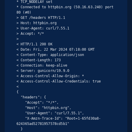
* TCP_NODELAY set

* Connected to httpbin.org (50.16.63.240) port 
80 (#0)

> GET /headers HTTP/1.1

> Host: httpbin.org

> User-Agent: curl/7.55.1

> Accept: */*

>

< HTTP/1.1 200 OK

< Date: Fri, 22 Mar 2024 07:18:00 GMT

< Content-Type: application/json

< Content-Length: 173

< Connection: keep-alive

< Server: gunicorn/19.9.0

< Access-Control-Allow-Origin: *

< Access-Control-Allow-Credentials: true

<

{

  "headers": {

    "Accept": "*/*",

    "Host": "httpbin.org",

    "User-Agent": "curl/7.55.1",

    "X-Amzn-Trace-Id": "Root=1-65fd30a8-
624365ad52781957578cd5b1"

  }
