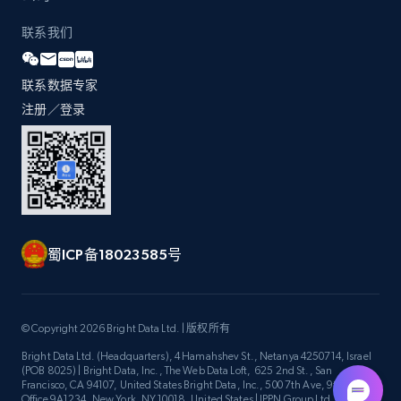
联系我们
联系数据专家
注册／登录
蜀ICP备18023585号
© Copyright 2026 Bright Data Ltd. | 版权所有
Bright Data Ltd. (Headquarters), 4 Hamahshev St., Netanya 4250714, Israel
(POB 8025) | Bright Data, Inc., The Web Data Loft, 625 2nd St., San
Francisco, CA 94107, United States Bright Data, Inc., 500 7th Ave, 9th Floor
Office 9A1234, New York, NY 10018, United States | IPPN Group Ltd.