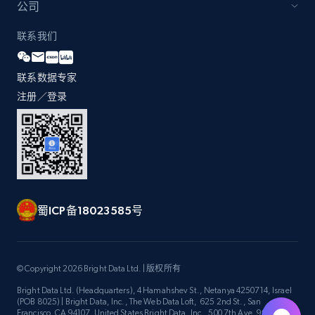
公司
联系我们
联系数据专家
注册／登录
蜀ICP备18023585号
© Copyright 2026 Bright Data Ltd. | 版权所有
Bright Data Ltd. (Headquarters), 4 Hamahshev St., Netanya 4250714, Israel
(POB 8025) | Bright Data, Inc., The Web Data Loft, 625 2nd St., San
Francisco, CA 94107, United States Bright Data, Inc., 500 7th Ave, 9th Floor