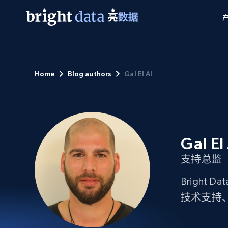
网页数据抓取 API
多模态训练
网页数据抓取 API
工具
Home
Blog authors
Gal El Al
网页解锁 API
视频与媒体数据
网页解锁 API
起价
$1/ 每1 次
告别封锁和验证码
获得取之不尽的视频，图片及更多内
免费套餐
第三方工具集成
Discover API
视频信息流——为 VLA 准备就绪
免费
起价
爬虫 API
$1/1k请求
始终在线的代理实时网页发现
获取持续、定向的网页视频，用于训
浏览器扩展
器人策略
搜索引擎结果页 API
搜索引擎 API
起价
Gal El
数据包
代理网络检查
按需获取多引擎搜索结果
$1/ 每1 次
免费套餐
为各行各业生成可直接用于LLM的数据
Google
Bing
Duckduckgo
Yandex
支持总监
起价
网站地图
爬虫浏览器 API
爬虫浏览器 API
$5/GB
键启动内置隐匿模式的远程浏览器
Brigh
技术支持
代理基础设施
代理服务