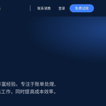
联系销售
登录
档
免费试用
据与洞察
据及洞察
源
公司
初创企业计划
零售情报
零售
新
起价
$2000/月
解锁实时电商洞察与AI驱动的业务推荐
洞察
联盟推荐
演示智能体
企业级数据服务
托管式数据
起价
为企业级数据收集量身定制
$1500/月
采集
信任中心
集成
Deep Lookup
测试版
Bright SDK
在海量级网页数据上运行复杂
查询
作的丰富经验。专注于账单处理、
集工作，同时提高成本效率。