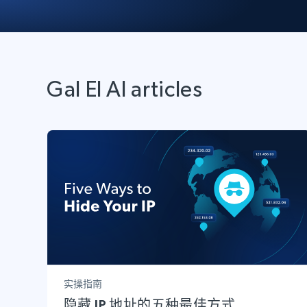
动态代理
起价
$5
$2.5/G
免费套餐
动态代理
5折
超40000万 万高速真人住宅代理
起价
ISP 代理
$1.3/IP
数据中心代理
用于数据获取的高速代理
Gal El Al articles
实操指南
隐藏 IP 地址的五种最佳方式