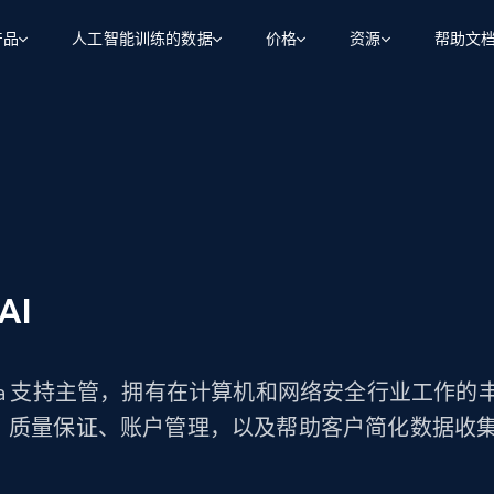
产品
人工智能训练的数据
价格
资源
帮助文
智能体 WEB 执行
数据源
数据源
数
数
资
学习中心
搜索及提取
抓取APIs
抓取APIs
起价
$1
$0.75/1k 记录条
请求
容
让 AI 应用具备搜索与爬取整个网络的能力
从 600+ 个网站获取实时数据
免费套餐
博客
领英
电商
社交媒体
ChatGPT
智能体浏览器
爬虫工作室定价
起价
爬虫工作室
练人形机
让智能体浏览网站并自动执行任务
$1/1k请求
案例研究
免费套餐
将任何网站转化为数据管道
亮数据 MCP
免费
起价
 Al
数据集
数据集
网络研讨会
站式工具包，全面解锁网页
请求
$250/100K 记录条
集
来自 600+ 个域名的预收集数据
起价
领英
电商
社交媒体
房地产
代理位置
缓存速递
$0.2/1k HTML
缓存速递
t Data 支持主管，拥有在计算机和网络安全行业工
实时网页数据，采集即交付
产品技术视频
、质量保证、账户管理，以及帮助客户简化数据收