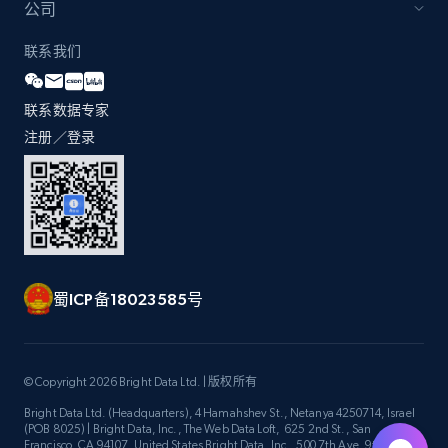
公司
联系我们
联系数据专家
注册／登录
蜀ICP备18023585号
© Copyright 2026 Bright Data Ltd. | 版权所有
Bright Data Ltd. (Headquarters), 4 Hamahshev St., Netanya 4250714, Israel
(POB 8025) | Bright Data, Inc., The Web Data Loft, 625 2nd St., San
Francisco, CA 94107, United States Bright Data, Inc., 500 7th Ave, 9th Floor