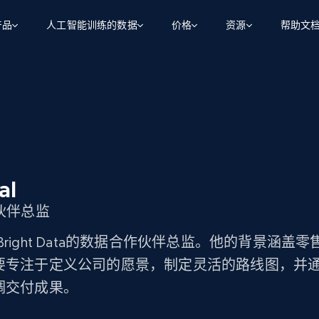
产品
人工智能训练的数据
价格
资源
帮助文
智能体 WEB 执行
数据源
数据源
数
数
资
学习中心
搜索及提取
抓取APIs
抓取APIs
起价
$1
$0.75/1k 记录条
请求
容
让 AI 应用具备搜索与爬取整个网络的能力
从 600+ 个网站获取实时数据
免费套餐
博客
领英
电商
社交媒体
ChatGPT
智能体浏览器
爬虫工作室定价
起价
爬虫工作室
练人形机
让智能体浏览网站并自动执行任务
$1/1k请求
案例研究
免费套餐
将任何网站转化为数据管道
al
亮数据 MCP
免费
起价
数据集
数据集
网络研讨会
站式工具包，全面解锁网页
请求
$250/100K 记录条
伙伴总监
集
来自 600+ 个域名的预收集数据
起价
领英
电商
社交媒体
房地产
代理位置
缓存速递
$0.2/1k HTML
al是Bright Data的数据合作伙伴总监。他的背景涵
缓存速递
实时网页数据，采集即交付
产品技术视频
要专注于定义公司的愿景，制定灵活的路线图，并
调交付成果。