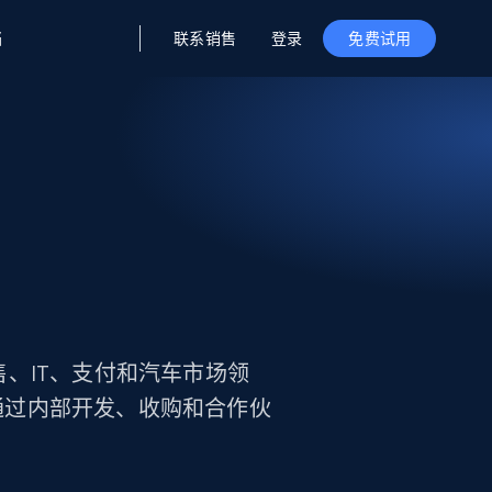
联系销售
登录
档
免费试用
据与洞察
据及洞察
源
公司
初创企业计划
零售情报
零售
新
起价
$2000/月
解锁实时电商洞察与AI驱动的业务推荐
洞察
联盟推荐
演示智能体
企业级数据服务
托管式数据
起价
为企业级数据收集量身定制
$1500/月
采集
信任中心
集成
Deep Lookup
测试版
Bright SDK
在海量级网页数据上运行复杂
查询
盖零售、IT、支付和汽车市场领
通过内部开发、收购和合作伙