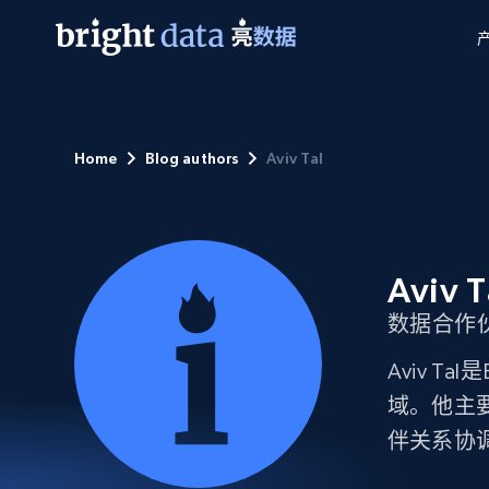
网页数据抓取 API
多模态训练
网页数据抓取 API
工具
Home
Blog authors
Aviv Tal
网页解锁 API
视频与媒体数据
网页解锁 API
起价
$1/ 每1 次
告别封锁和验证码
获得取之不尽的视频，图片及更多内
免费套餐
第三方工具集成
Discover API
视频信息流——为 VLA 准备就绪
免费
起价
爬虫 API
$1/1k请求
始终在线的代理实时网页发现
获取持续、定向的网页视频，用于训
浏览器扩展
器人策略
Aviv T
搜索引擎结果页 API
搜索引擎 API
起价
数据包
代理网络检查
按需获取多引擎搜索结果
$1/ 每1 次
免费套餐
数据合作
为各行各业生成可直接用于LLM的数据
Google
Bing
Duckduckgo
Yandex
起价
网站地图
爬虫浏览器 API
爬虫浏览器 API
$5/GB
Aviv T
键启动内置隐匿模式的远程浏览器
域。他主
代理基础设施
伴关系协
代理服务