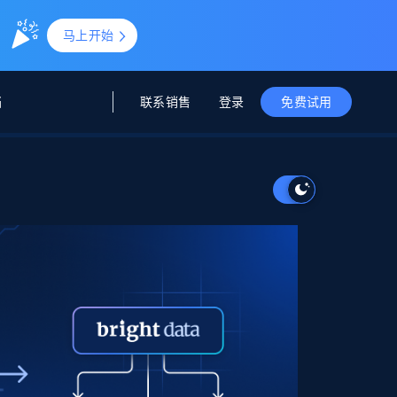
。
马上开始
联系销售
登录
档
免费试用
据与洞察
据及洞察
源
公司
初创企业计划
零售情报
零售
新
起价
$2000/月
解锁实时电商洞察与AI驱动的业务推荐
洞察
联盟推荐
演示智能体
企业级数据服务
托管式数据
起价
为企业级数据收集量身定制
$1500/月
采集
信任中心
集成
Deep Lookup
测试版
Bright SDK
在海量级网页数据上运行复杂
查询