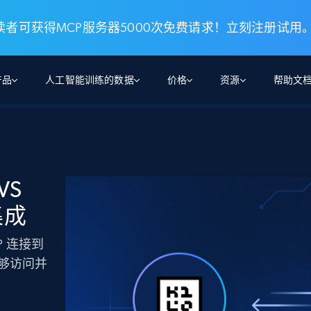
者可获得MCP服务器5000次免费请求！立刻注册试用
产品
人工智能训练的数据
价格
资源
帮助文
智能体 WEB 执行
数据源
数据源
数
数
资
学习中心
搜索及提取
抓取APIs
抓取APIs
起价
$1
$0.75/1k 记录条
请求
容
让 AI 应用具备搜索与爬取整个网络的能力
从 600+ 个网站获取实时数据
免费套餐
VS
博客
领英
电商
社交媒体
ChatGPT
智能体浏览器
爬虫工作室定价
起价
的集成
爬虫工作室
练人形机
让智能体浏览网站并自动执行任务
$1/1k请求
案例研究
免费套餐
将任何网站转化为数据管道
亮数据 MCP
免费
CP 连接到
起价
数据集
数据集
网络研讨会
站式工具包，全面解锁网页
请求
$250/100K 记录条
集
手能够访问并
来自 600+ 个域名的预收集数据
起价
领英
电商
社交媒体
房地产
代理位置
缓存速递
$0.2/1k HTML
缓存速递
实时网页数据，采集即交付