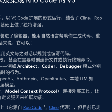
助手，以 VS Code 扩展的形式运行，结合了 Cline、Roo
在此基础上做了独特增强。
团队装进了编辑器，能用自然语言帮助你生成代码、重
括来说，它可以：
可以用英文与之对话以规划或编写代码。
改，甚至在需要时创建新文件或执行终端命令。
”——例如
Architect
、
Coder
、
Debugger
模式分别
错时的行为。
AI、Anthropic、OpenRouter、本地 LLM 如
底层模型。
del Context Protocol）
连接外部工具，让
API 和自定义服务来扩展功能。
目之上（它源自
Roo Code
与
Cline
代理），但目前已走