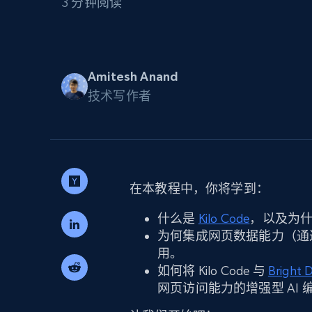
3 分钟阅读
代理基础设施
代理服务
动态代理
起价
$5
$2.5/G
免费套餐
Amitesh Anand
动态代理
5折
超40000万 万高速真人住宅代理
技术写作者
起价
ISP 代理
$1.3/IP
数据中心代理
用于数据获取的高速代理
在本教程中，你将学到：
什么是
Kilo Code
，以及为什么
为何集成网页数据能力（通过 Brig
用。
如何将 Kilo Code 与
Bright
网页访问能力的增强型 AI 