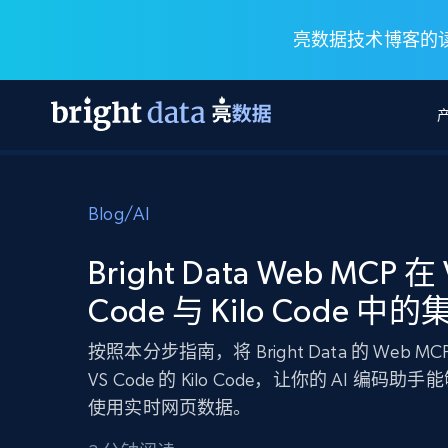
亮数据技术博客的读
网页数据抓取 API
多模态训练
网页数据抓取 API
工具
Blog
/
AI
网页解锁 API
视频与媒体数据
网页解锁 API
起价
$1/ 每1 次
告别封锁和验证码
获得取之不尽的视频，图片及更多内
免费套餐
Bright Data Web MCP 在 
第三方工具集成
Discover API
视频信息流——为 VLA 准备就绪
免费
起价
Code 与 Kilo Code 中
爬虫 API
$1/1k请求
始终在线的代理实时网页发现
获取持续、定向的网页视频，用于训
浏览器扩展
器人策略
搜索引擎结果页 API
搜索引擎 API
起价
按照本分步指南，将 Bright Data 的 Web M
数据包
代理网络检查
按需获取多引擎搜索结果
$1/ 每1 次
免费套餐
为各行各业生成可直接用于LLM的数据
VS Code 的 Kilo Code，让你的 AI 编码助
Google
Bing
Duckduckgo
Yandex
起价
网站地图
使用实时网页数据。
爬虫浏览器 API
爬虫浏览器 API
$5/GB
键启动内置隐匿模式的远程浏览器