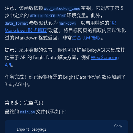
注意，该函数依赖
密钥，它对应于第 5
web_unlocker_zone
步中定义的
环境变量。此外，
WEB_UNLOCKER_ZONE
参数默认设为
，以启用特殊的“
以
data_format
markdown
Markdown 形式抓取
”功能，将目标网页的抓取内容以优化
过的 Markdown 格式返回，非常
适合 LLM 摄取
。
提示
：采用类似的设置，你还可以扩展 BabyAGI 来集成其
他基于 API 的 Bright Data 解决方案，例如
Web Scraping
API
。
任务完成！你已经将所需的 Bright Data 驱动函数添加到了
BabyAGI 中。
第 8 步：完整代码
最终的
文件代码如下：
main.py
Copy
import babyagi
