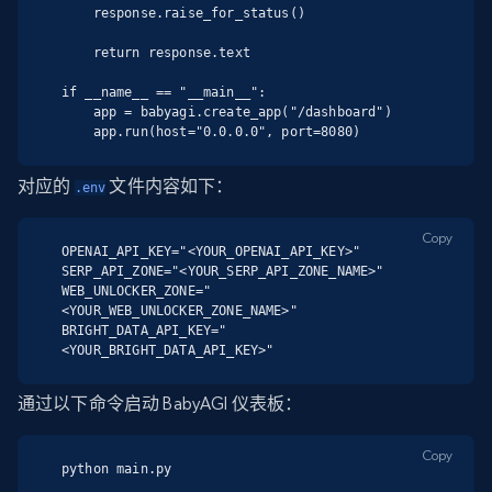
    response.raise_for_status()

    return response.text

if __name__ == "__main__":

    app = babyagi.create_app("/dashboard")

    app.run(host="0.0.0.0", port=8080)
对应的
文件内容如下：
.env
Copy
OPENAI_API_KEY="<YOUR_OPENAI_API_KEY>"

SERP_API_ZONE="<YOUR_SERP_API_ZONE_NAME>"

WEB_UNLOCKER_ZONE="
<YOUR_WEB_UNLOCKER_ZONE_NAME>"

BRIGHT_DATA_API_KEY="
<YOUR_BRIGHT_DATA_API_KEY>"
通过以下命令启动 BabyAGI 仪表板：
Copy
python main.py