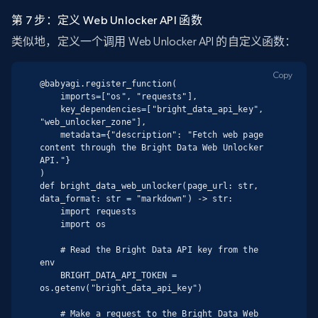
第 7 步：定义 Web Unlocker API 函数
类似地，定义一个调用 Web Unlocker API 的自定义函数：
Copy
@babyagi.register_function(

    imports=["os", "requests"],

    key_dependencies=["bright_data_api_key", 
"web_unlocker_zone"],

    metadata={"description": "Fetch web page 
content through the Bright Data Web Unlocker 
API."}

)

def bright_data_web_unlocker(page_url: str, 
data_format: str = "markdown") -> str:

    import requests

    import os

    # Read the Bright Data API key from the 
env

    BRIGHT_DATA_API_TOKEN = 
os.getenv("bright_data_api_key")

    # Make a request to the Bright Data Web 