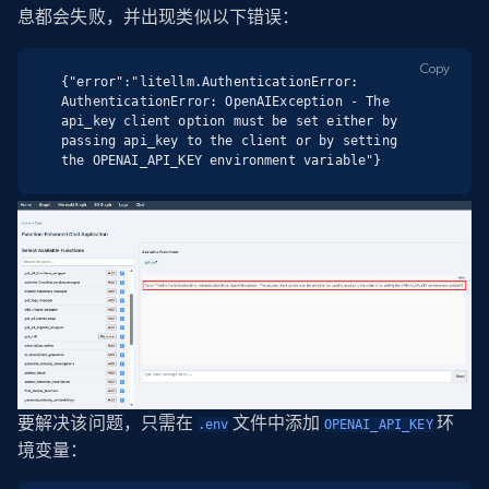
息都会失败，并出现类似以下错误：
Copy
{"error":"litellm.AuthenticationError: 
AuthenticationError: OpenAIException - The 
api_key client option must be set either by 
passing api_key to the client or by setting 
the OPENAI_API_KEY environment variable"}
要解决该问题，只需在
文件中添加
环
.env
OPENAI_API_KEY
境变量：