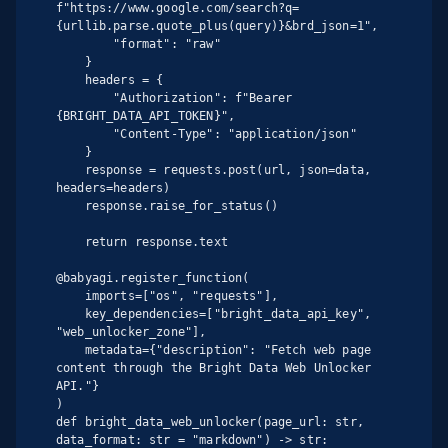
f"https://www.google.com/search?q=
{urllib.parse.quote_plus(query)}&brd_json=1",

        "format": "raw"

    }

    headers = {

        "Authorization": f"Bearer 
{BRIGHT_DATA_API_TOKEN}",

        "Content-Type": "application/json"

    }

    response = requests.post(url, json=data, 
headers=headers)

    response.raise_for_status()

    return response.text

@babyagi.register_function(

    imports=["os", "requests"],

    key_dependencies=["bright_data_api_key", 
"web_unlocker_zone"],

    metadata={"description": "Fetch web page 
content through the Bright Data Web Unlocker 
API."}

)

def bright_data_web_unlocker(page_url: str, 
data_format: str = "markdown") -> str:
