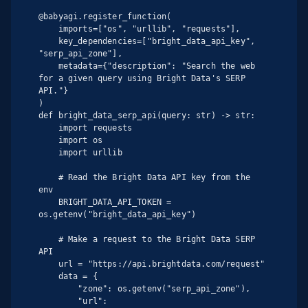
@babyagi.register_function(

    imports=["os", "urllib", "requests"],

    key_dependencies=["bright_data_api_key", 
"serp_api_zone"],

    metadata={"description": "Search the web 
for a given query using Bright Data's SERP 
API."}

)

def bright_data_serp_api(query: str) -> str:

    import requests

    import os

    import urllib

    # Read the Bright Data API key from the 
env

    BRIGHT_DATA_API_TOKEN = 
os.getenv("bright_data_api_key")

    # Make a request to the Bright Data SERP 
API

    url = "https://api.brightdata.com/request"

    data = {

        "zone": os.getenv("serp_api_zone"),

        "url": 