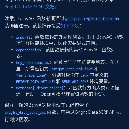
Bright Data SERP API 文档
。
注意，BabyAGI 函数必须通过
@babyagi.register_function
装饰器注册。该装饰器接受
如下字段
：
：函数依赖的外部库列表。由于 BabyAGI 函数
imports
运行在隔离环境中，因此需要显式声明。
：该函数依赖的其他 BabyAGI 函数列
dependencies
表。
：函数运行所需的密钥列表。在这
key_dependencies
里，所需密钥为
和
"bright_data_api_key"
，分别对应你在
中定义的
"serp_api_zone"
.env
和
环境变量。
BRIGHT_DATA_API_KEY
SERP_API_ZONE
：对函数行为的人类可读描
metadata["description"]
述，有助于 OpenAI 模型理解该函数的用途。
很好！你的 BabyAGI 应用现在已经包含了
函数，可通过 Bright Data SERP API 执
bright_data_serp_api
行网页搜索。