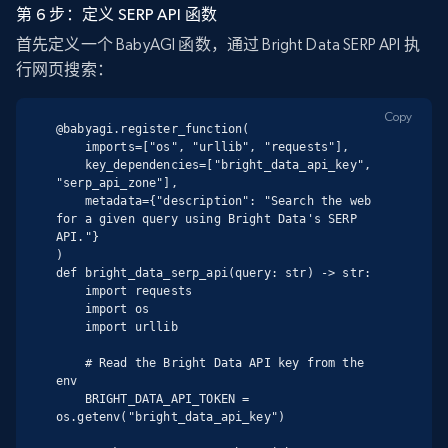
第 6 步：定义 SERP API 函数
首先定义一个 BabyAGI 函数，通过 Bright Data SERP API 执
行网页搜索：
Copy
@babyagi.register_function(

    imports=["os", "urllib", "requests"],

    key_dependencies=["bright_data_api_key", 
"serp_api_zone"],

    metadata={"description": "Search the web 
for a given query using Bright Data's SERP 
API."}

)

def bright_data_serp_api(query: str) -> str:

    import requests

    import os

    import urllib

    # Read the Bright Data API key from the 
env

    BRIGHT_DATA_API_TOKEN = 
os.getenv("bright_data_api_key")
