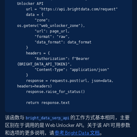
Unlocker API

    url = "https://api.brightdata.com/request"

    data = {

        "zone": 
os.getenv("web_unlocker_zone"),

        "url": page_url,

        "format": "raw",

        "data_format": data_format

    }

    headers = {

        "Authorization": f"Bearer 
{BRIGHT_DATA_API_TOKEN}",

        "Content-Type": "application/json"

    }

    response = requests.post(url, json=data, 
headers=headers)

    response.raise_for_status()

    return response.text
该函数与
的工作方式基本相同，主要
bright_data_serp_api
区别在于调用的是 Web Unlocker API。关于该 API 可用参数
和选项的更多说明，请
参考 Bright Data 文档
。