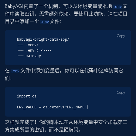
BabyAGI 内置了一个机制，可以从环境变量或本地
文
.env
件中读取密钥，无需额外依赖。要使用此功能，请在项目
目录中添加一个
文件：
.env
Copy
babyagi-bright-data-app/

├── .venv/

├── .env # <----

└── main.py
在
文件中添加变量后，你可以在代码中这样访问它
.env
们：
Copy
import os

ENV_VALUE = os.getenv("ENV_NAME")
这样就完成了！你的脚本现在从环境变量中安全加载第三
方集成所需的密钥，而不是硬编码。