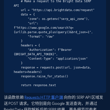
    # Make a request to the Bright Data SERP 
API

    url = "https://api.brightdata.com/request"

    data = {

        "zone": os.getenv("serp_api_zone"),

        "url": 
f"https://www.google.com/search?q=
{urllib.parse.quote_plus(query)}&brd_json=1",

        "format": "raw"

    }

    headers = {

        "Authorization": f"Bearer 
{BRIGHT_DATA_API_TOKEN}",

        "Content-Type": "application/json"

    }

    response = requests.post(url, json=data, 
headers=headers)

    response.raise_for_status()

    return response.text
该函数依赖
Requests HTTP 客户端
向你的 SERP API 区域发
送 POST 请求。它特别是向 Google 发送查询，并通过
Bright Data 获取解析后的 SERP 结果。更多细节可参考