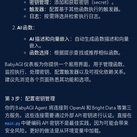
密钥管理
：添加和获取密钥（secret）。
触发器
：配置基于其他函数执行的触发器。
日志
：按需筛选并检索执行日志。
AI 函数
：
AI 描述和向量嵌入
：自动生成函数描述和向量
嵌入。
函数选择
：根据提示查找或推荐相似函数。
BabyAGI 仪表板为你提供一个易用界面，用于管理函数、
监控执行、处理密钥、配置触发器以及可视化依赖关系。
建议先浏览各个页面熟悉其功能和选项。
第 3 步：配置密钥管理
你的 BabyAGI Agent 将连接到 OpenAI 和 Bright Data 等第三
方服务。这些连接需要通过外部 API 密钥进行认证。直接在
中硬编码 API 密钥不是最佳实践，因为可能会带来
main.py
安全风险。更好的做法是从环境变量中加载。