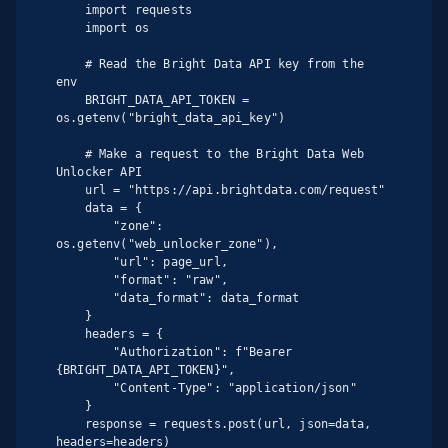
    import requests

    import os

    # Read the Bright Data API key from the 
env

    BRIGHT_DATA_API_TOKEN = 
os.getenv("bright_data_api_key")

    # Make a request to the Bright Data Web 
Unlocker API

    url = "https://api.brightdata.com/request"

    data = {

        "zone": 
os.getenv("web_unlocker_zone"),

        "url": page_url,

        "format": "raw",

        "data_format": data_format

    }

    headers = {

        "Authorization": f"Bearer 
{BRIGHT_DATA_API_TOKEN}",

        "Content-Type": "application/json"

    }

    response = requests.post(url, json=data, 
headers=headers)
