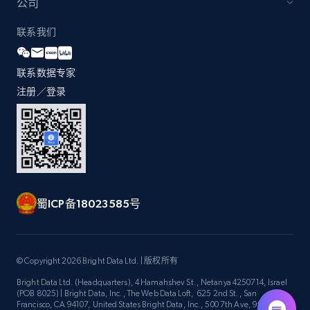
公司
联系我们
联系数据专家
注册／登录
蜀ICP备18023585号
© Copyright 2026 Bright Data Ltd. | 版权所有
Bright Data Ltd. (Headquarters), 4 Hamahshev St., Netanya 4250714, Israel
(POB 8025) | Bright Data, Inc., The Web Data Loft, 625 2nd St., San
Francisco, CA 94107, United States Bright Data, Inc., 500 7th Ave, 9th Floor