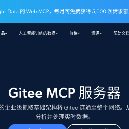
t Data 的 Web MCP，每月可免费获得 5,000 次请求
产品
人工智能训练的数据
价格
资源
帮助文
智能体 WEB 执行
数据源
数据源
数
数
资
学习中心
搜索及提取
抓取APIs
抓取APIs
起价
$1
$0.75/1k 记录条
请求
容
让 AI 应用具备搜索与爬取整个网络的能力
从 600+ 个网站获取实时数据
免费套餐
博客
领英
电商
社交媒体
ChatGPT
智能体浏览器
爬虫工作室定价
起价
Gitee MCP 服务器
爬虫工作室
练人形机
让智能体浏览网站并自动执行任务
$1/1k请求
案例研究
免费套餐
将任何网站转化为数据管道
亮数据 MCP
免费
起价
数据集
数据集
网络研讨会
站式工具包，全面解锁网页
请求
$250/100K 记录条
 Data 的企业级抓取基础架构将 Gitee 连通至整个网
集
来自 600+ 个域名的预收集数据
起价
领英
电商
社交媒体
房地产
分析并处理实时数据。
代理位置
缓存速递
$0.2/1k HTML
缓存速递
实时网页数据，采集即交付