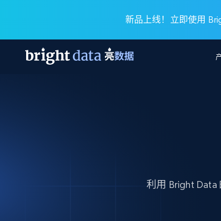
新品上线！立即使用 Brigh
网页数据抓取 API
多模态训练
网页数据抓取 API
工具
网页解锁 API
视频与媒体数据
网页解锁 API
起价
$1/ 每1 次
告别封锁和验证码
获得取之不尽的视频，图片及更多内
免费套餐
第三方工具集成
Discover API
视频信息流——为 VLA 准备就绪
免费
起价
爬虫 API
$1/1k请求
始终在线的代理实时网页发现
获取持续、定向的网页视频，用于训
浏览器扩展
器人策略
搜索引擎结果页 API
搜索引擎 API
起价
数据包
代理网络检查
按需获取多引擎搜索结果
$1/ 每1 次
免费套餐
利用 Bright
为各行各业生成可直接用于LLM的数据
Google
Bing
Duckduckgo
Yandex
起价
网站地图
爬虫浏览器 API
爬虫浏览器 API
$5/GB
键启动内置隐匿模式的远程浏览器