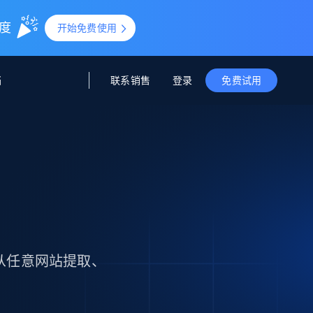
额度
开始免费使用
联系销售
登录
档
免费试用
据与洞察
据及洞察
源
公司
初创企业计划
零售情报
零售
新
起价
$2000/月
解锁实时电商洞察与AI驱动的业务推荐
洞察
联盟推荐
演示智能体
企业级数据服务
托管式数据
起价
为企业级数据收集量身定制
$1500/月
采集
信任中心
集成
Deep Lookup
测试版
Bright SDK
在海量级网页数据上运行复杂
络。从任意网站提取、
查询