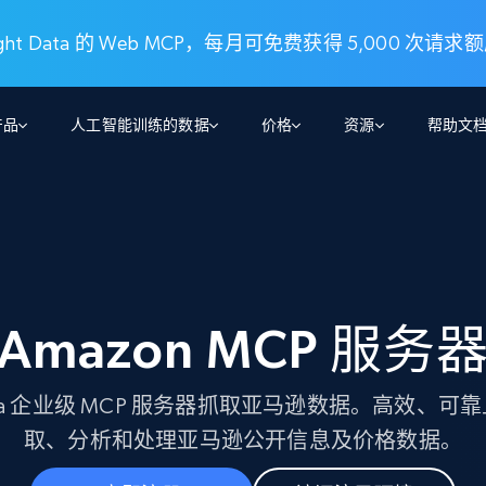
t Data 的 Web MCP，每月可免费获得 5,000 次请求
产品
人工智能训练的数据
价格
资源
帮助文
智能体 WEB 执行
数据源
数据源
数
数
资
学习中心
搜索及提取
抓取APIs
抓取APIs
起价
$1
$0.75/1k 记录条
请求
容
让 AI 应用具备搜索与爬取整个网络的能力
从 600+ 个网站获取实时数据
免费套餐
博客
领英
电商
社交媒体
ChatGPT
智能体浏览器
爬虫工作室定价
起价
Amazon MCP 服务
爬虫工作室
练人形机
让智能体浏览网站并自动执行任务
$1/1k请求
案例研究
免费套餐
将任何网站转化为数据管道
亮数据 MCP
免费
起价
数据集
数据集
网络研讨会
站式工具包，全面解锁网页
请求
$250/100K 记录条
t Data 企业级 MCP 服务器抓取亚马逊数据。高效、
集
来自 600+ 个域名的预收集数据
起价
领英
电商
社交媒体
房地产
取、分析和处理亚马逊公开信息及价格数据。
代理位置
缓存速递
$0.2/1k HTML
缓存速递
实时网页数据，采集即交付