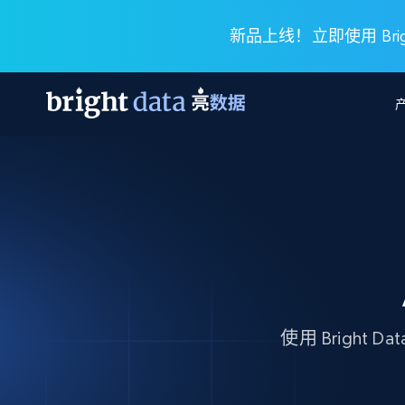
新品上线！立即使用 Brigh
网页数据抓取 API
多模态训练
网页数据抓取 API
工具
网页解锁 API
视频与媒体数据
网页解锁 API
起价
$1/ 每1 次
告别封锁和验证码
获得取之不尽的视频，图片及更多内
免费套餐
第三方工具集成
Discover API
视频信息流——为 VLA 准备就绪
免费
起价
爬虫 API
$1/1k请求
始终在线的代理实时网页发现
获取持续、定向的网页视频，用于训
浏览器扩展
器人策略
搜索引擎结果页 API
搜索引擎 API
起价
数据包
代理网络检查
按需获取多引擎搜索结果
$1/ 每1 次
免费套餐
使用 Brigh
为各行各业生成可直接用于LLM的数据
Google
Bing
Duckduckgo
Yandex
起价
网站地图
爬虫浏览器 API
爬虫浏览器 API
$5/GB
键启动内置隐匿模式的远程浏览器