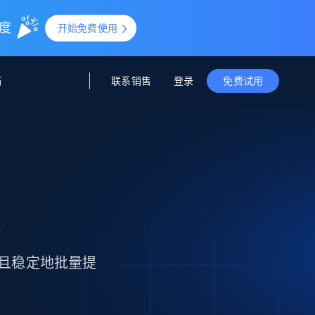
额度
开始免费使用
联系销售
登录
档
免费试用
据与洞察
据及洞察
源
公司
初创企业计划
零售情报
零售
新
起价
$2000/月
解锁实时电商洞察与AI驱动的业务推荐
洞察
联盟推荐
演示智能体
企业级数据服务
托管式数据
起价
器
为企业级数据收集量身定制
$1500/月
采集
信任中心
集成
Deep Lookup
测试版
Bright SDK
在海量级网页数据上运行复杂
可靠且稳定地批量提
查询