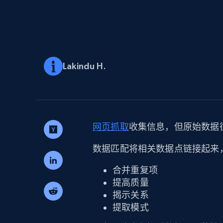
代理基础设施
代理服务
动态代理
起价
$5
$2.5/G
免费套餐
动态代理
5折
超40000万 万高速真人住宅代理
Lakindu H.
起价
ISP 代理
$1.3/IP
数据中心代理
用于数据获取的高速代理
网页抓取
收集信息，但原始数据
数据匹配将相关数据点链接起来
合并重复项
提高质量
揭示关系
提取模式