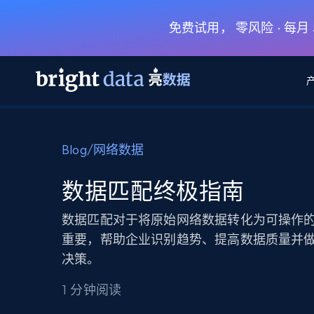
免费试用， 零风险 · 每
网页数据抓取 API
多模态训练
网页数据抓取 API
工具
Blog
/
网络数据
网页解锁 API
视频与媒体数据
网页解锁 API
起价
$1/ 每1 次
告别封锁和验证码
获得取之不尽的视频，图片及更多内
免费套餐
数据匹配终极指南
第三方工具集成
Discover API
视频信息流——为 VLA 准备就绪
免费
起价
爬虫 API
$1/1k请求
始终在线的代理实时网页发现
获取持续、定向的网页视频，用于训
数据匹配对于将原始网络数据转化为可操作
浏览器扩展
器人策略
重要，帮助企业识别趋势、提高数据质量并
搜索引擎结果页 API
搜索引擎 API
起价
数据包
代理网络检查
按需获取多引擎搜索结果
$1/ 每1 次
决策。
免费套餐
为各行各业生成可直接用于LLM的数据
Google
Bing
Duckduckgo
Yandex
起价
网站地图
爬虫浏览器 API
爬虫浏览器 API
1 分钟阅读
$5/GB
键启动内置隐匿模式的远程浏览器