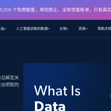
月 5,000 个免费额度，用完即止。没有惊喜账单，只有真
产品
人工智能训练的数据
价格
资源
帮助文
智能体 WEB 执行
数据源
数据源
数
数
资
学习中心
搜索及提取
抓取APIs
抓取APIs
起价
$1
$0.75/1k 记录条
请求
容
让 AI 应用具备搜索与爬取整个网络的能力
从 600+ 个网站获取实时数据
免费套餐
博客
领英
电商
社交媒体
ChatGPT
智能体浏览器
爬虫工作室定价
起价
爬虫工作室
练人形机
让智能体浏览网站并自动执行任务
$1/1k请求
的见解至关
案例研究
免费套餐
将任何网站转化为数据管道
做出明智的
亮数据 MCP
免费
起价
数据集
数据集
网络研讨会
站式工具包，全面解锁网页
请求
$250/100K 记录条
集
来自 600+ 个域名的预收集数据
起价
领英
电商
社交媒体
房地产
代理位置
缓存速递
$0.2/1k HTML
缓存速递
实时网页数据，采集即交付