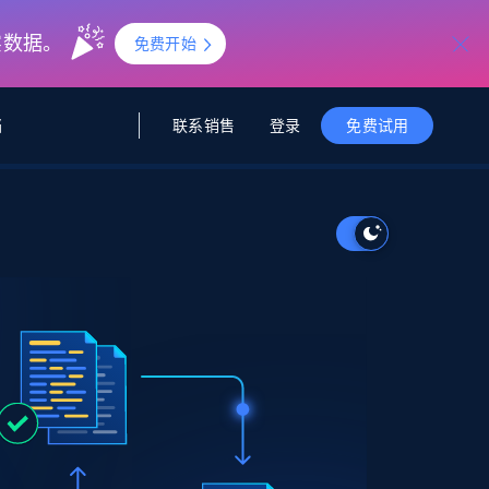
实数据。
免费开始
联系销售
登录
档
免费试用
据与洞察
据及洞察
源
公司
初创企业计划
零售情报
零售
新
起价
$2000/月
解锁实时电商洞察与AI驱动的业务推荐
洞察
联盟推荐
演示智能体
企业级数据服务
托管式数据
起价
为企业级数据收集量身定制
$1500/月
采集
信任中心
集成
Deep Lookup
测试版
Bright SDK
在海量级网页数据上运行复杂
查询