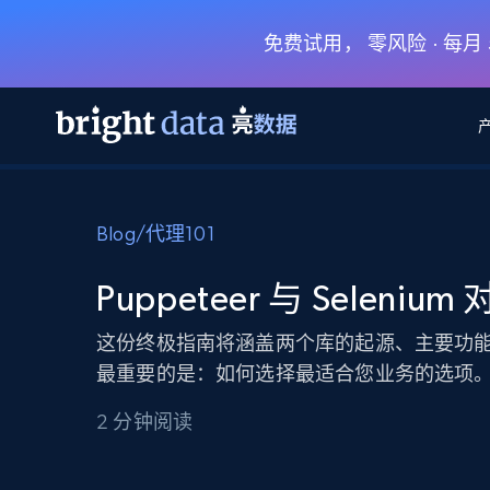
免费试用， 零风险 · 每
网页数据抓取 API
多模态训练
网页数据抓取 API
工具
Blog
/
代理101
网页解锁 API
视频与媒体数据
网页解锁 API
起价
$1/ 每1 次
告别封锁和验证码
获得取之不尽的视频，图片及更多内
免费套餐
Puppeteer 与 Selenium
第三方工具集成
Discover API
视频信息流——为 VLA 准备就绪
免费
起价
爬虫 API
$1/1k请求
始终在线的代理实时网页发现
获取持续、定向的网页视频，用于训
这份终极指南将涵盖两个库的起源、主要功能
浏览器扩展
器人策略
最重要的是：如何选择最适合您业务的选项
搜索引擎结果页 API
搜索引擎 API
起价
数据包
代理网络检查
按需获取多引擎搜索结果
$1/ 每1 次
免费套餐
为各行各业生成可直接用于LLM的数据
2 分钟阅读
Google
Bing
Duckduckgo
Yandex
起价
网站地图
爬虫浏览器 API
爬虫浏览器 API
$5/GB
键启动内置隐匿模式的远程浏览器