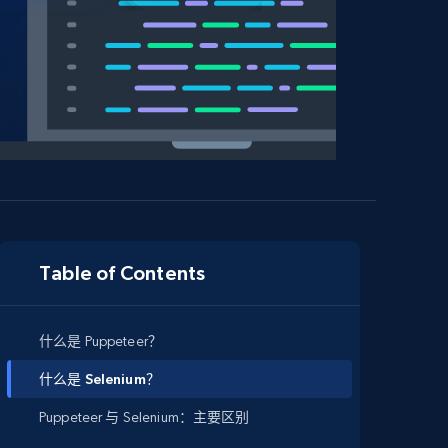
Table of Contents
什么是 Puppeteer？
什么是 Selenium？
Puppeteer 与 Selenium：主要区别