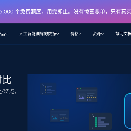
月 5,000 个免费额度，用完即止。没有惊喜账单，只有真
产品
人工智能训练的数据
价格
资源
帮助文
智能体 WEB 执行
数据源
数据源
数
数
资
学习中心
搜索及提取
抓取APIs
抓取APIs
起价
$1
$0.75/1k 记录条
请求
容
让 AI 应用具备搜索与爬取整个网络的能力
从 600+ 个网站获取实时数据
免费套餐
 对比
博客
领英
电商
社交媒体
ChatGPT
智能体浏览器
爬虫工作室定价
起价
爬虫工作室
练人形机
让智能体浏览网站并自动执行任务
$1/1k请求
/特点，
案例研究
免费套餐
将任何网站转化为数据管道
。
亮数据 MCP
免费
起价
数据集
数据集
网络研讨会
站式工具包，全面解锁网页
请求
$250/100K 记录条
集
来自 600+ 个域名的预收集数据
起价
领英
电商
社交媒体
房地产
代理位置
缓存速递
$0.2/1k HTML
缓存速递
实时网页数据，采集即交付