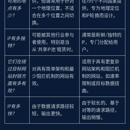
可用的地
供，但通常用于针对
在195个不同国家提
点有多
一个地理位置，不适
供，专为地理定位
少？
合在多个位置之间切
和IP轮换而设计。
换。
可能被其他行业参与
通常是新鲜/独特的
IP有多独
者使用，特别是当
IP，专门分配给用
特？
从‘共享IP池’租赁时。
户。
它们在绕
适用于具有更复杂
过目标网
对具有简单架构和最
网站架构和阻拦机
站封锁方
少阻拦机制的网站有
制的网站，如速率
面有多有
效。
限制或目标数据扭
效？
曲。
由于较长的、基于
IP有多
由于数据请求路径较
对等的请求路径，
快？
短，输出更快。
输出稍慢。