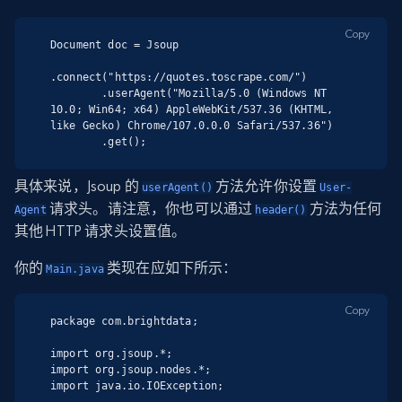
Copy
Document doc = Jsoup

.connect("https://quotes.toscrape.com/")

        .userAgent("Mozilla/5.0 (Windows NT 
10.0; Win64; x64) AppleWebKit/537.36 (KHTML, 
like Gecko) Chrome/107.0.0.0 Safari/537.36")

        .get();
具体来说，Jsoup 的
方法允许你设置
userAgent()
User-
请求头。请注意，你也可以通过
方法为任何
Agent
header()
其他 HTTP 请求头设置值。
你的
类现在应如下所示：
Main.java
Copy
package com.brightdata;

import org.jsoup.*;

import org.jsoup.nodes.*;

import java.io.IOException;
