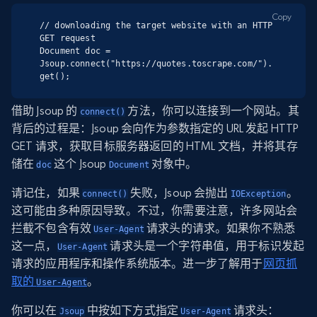
Copy
// downloading the target website with an HTTP 
GET request

Document doc = 
Jsoup.connect("https://quotes.toscrape.com/").
get();
借助 Jsoup 的
方法，你可以连接到一个网站。其
connect()
背后的过程是：Jsoup 会向作为参数指定的 URL 发起 HTTP
GET 请求，获取目标服务器返回的 HTML 文档，并将其存
储在
这个 Jsoup
对象中。
doc
Document
请记住，如果
失败，Jsoup 会抛出
。
connect()
IOException
这可能由多种原因导致。不过，你需要注意，许多网站会
拦截不包含有效
请求头的请求。如果你不熟悉
User-Agent
这一点，
请求头是一个字符串值，用于标识发起
User-Agent
请求的应用程序和操作系统版本。进一步了解用于
网页抓
取的
。
User-Agent
你可以在
中按如下方式指定
请求头：
Jsoup
User-Agent