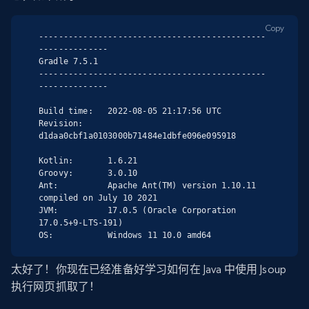
Copy
----------------------------------------------
--------------

Gradle 7.5.1

----------------------------------------------
--------------

Build time:   2022-08-05 21:17:56 UTC

Revision:     
d1daa0cbf1a0103000b71484e1dbfe096e095918

Kotlin:       1.6.21

Groovy:       3.0.10

Ant:          Apache Ant(TM) version 1.10.11 
compiled on July 10 2021

JVM:          17.0.5 (Oracle Corporation 
17.0.5+9-LTS-191)

OS:           Windows 11 10.0 amd64
太好了！你现在已经准备好学习如何在 Java 中使用 Jsoup
执行网页抓取了！