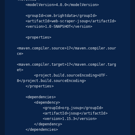
    <modelVersion>4.0.0</modelVersion>

    <groupId>com.brightdata</groupId>

    <artifactId>web-scraper-jsoup</artifactId>

    <version>1.0-SNAPSHOT</version>

    <properties>

<maven.compiler.source>17</maven.compiler.sour
ce>

<maven.compiler.target>17</maven.compiler.targ
et>

        <project.build.sourceEncoding>UTF-
8</project.build.sourceEncoding>

    </properties>

    <dependencies>

        <dependency>

            <groupId>org.jsoup</groupId>

            <artifactId>jsoup</artifactId>

            <version>1.15.3</version>

        </dependency>

    </dependencies>
