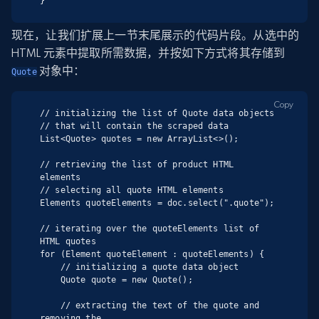
}
现在，让我们扩展上一节末尾展示的代码片段。从选中的
HTML 元素中提取所需数据，并按如下方式将其存储到
对象中：
Quote
Copy
// initializing the list of Quote data objects

// that will contain the scraped data

List<Quote> quotes = new ArrayList<>();

// retrieving the list of product HTML 
elements

// selecting all quote HTML elements

Elements quoteElements = doc.select(".quote");

// iterating over the quoteElements list of 
HTML quotes

for (Element quoteElement : quoteElements) {

    // initializing a quote data object

    Quote quote = new Quote();

    // extracting the text of the quote and 
removing the
