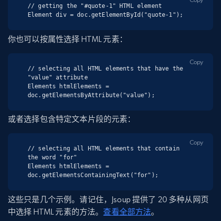
// getting the "#quote-1" HTML element

Element div = doc.getElementById("quote-1");
你也可以按属性选择 HTML 元素：
Copy
// selecting all HTML elements that have the 
"value" attribute

Elements htmlElements = 
doc.getElementsByAttribute("value");
或者选择包含特定文本片段的元素：
Copy
// selecting all HTML elements that contain 
the word "for"

Elements htmlElements = 
doc.getElementsContainingText("for");
这些只是几个示例。请记住，Jsoup 提供了 20 多种从网页
中选择 HTML 元素的方法。
查看全部方法
。