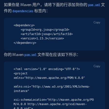
如果你是 Maven 用户，请将下面的行添加到你的
文
pom.xml
件的
标签内：
dependencies
Copy
<dependency>

    <groupId>org.jsoup</groupId>

    <artifactId>jsoup</artifactId>

    <version>1.15.3</version>

</dependency>
你的 Maven
文件现在应该如下所示：
pom.xml
Copy
<?xml version="1.0" encoding="UTF-8"?>

<project 
xmlns="http://maven.apache.org/POM/4.0.0"

xmlns:xsi="http://www.w3.org/2001/XMLSchema-
instance"

xsi:schemaLocation="http://maven.apache.org/PO
M/4.0.0 http://maven.apache.org/xsd/maven-
4.0.0.xsd">
