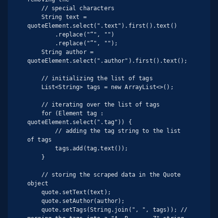
    // special characters

    String text = 
quoteElement.select(".text").first().text()

        .replace("“", "")

        .replace("”", "");

    String author = 
quoteElement.select(".author").first().text();

    // initializing the list of tags

    List<String> tags = new ArrayList<>();

    // iterating over the list of tags

    for (Element tag : 
quoteElement.select(".tag")) {

        // adding the tag string to the list 
of tags

        tags.add(tag.text());

    }

    // storing the scraped data in the Quote 
object

    quote.setText(text);

    quote.setAuthor(author);

    quote.setTags(String.join(", ", tags)); // 