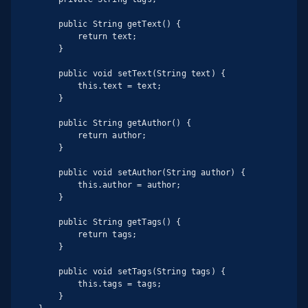
    public String getText() {

        return text;

    }

    public void setText(String text) {

        this.text = text;

    }

    public String getAuthor() {

        return author;

    }

    public void setAuthor(String author) {

        this.author = author;

    }

    public String getTags() {

        return tags;

    }

    public void setTags(String tags) {

        this.tags = tags;

    }
