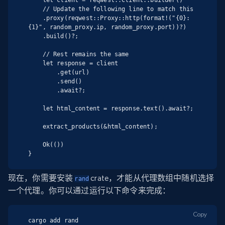
    // Update the following line to match this

    .proxy(reqwest::Proxy::http(format!("{0}:
{1}", random_proxy.ip, random_proxy.port))?)

    .build()?;

    // Rest remains the same

    let response = client

        .get(url)

        .send()

        .await?;

    let html_content = response.text().await?;

    extract_products(&html_content);

    Ok(())

}
现在，你需要安装
crate，才能从代理数组中随机选择
rand
一个代理。你可以通过运行以下命令来完成：
Copy
cargo add rand