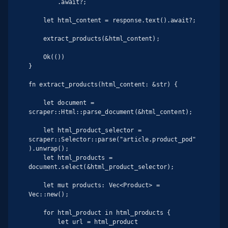
        .await?;

    let html_content = response.text().await?;

    extract_products(&html_content);

    Ok(())

}

fn extract_products(html_content: &str) {

    let document = 
scraper::Html::parse_document(&html_content);

    let html_product_selector = 
scraper::Selector::parse("article.product_pod"
).unwrap();

    let html_products = 
document.select(&html_product_selector);

    let mut products: Vec<Product> = 
Vec::new();

    for html_product in html_products {

        let url = html_product
