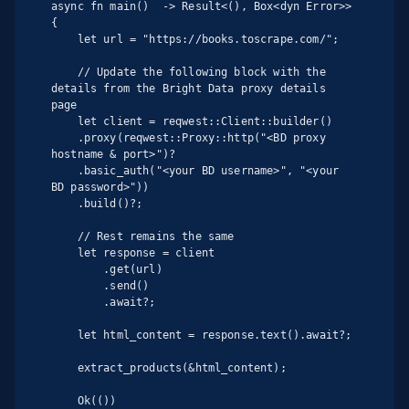
async fn main()  -> Result<(), Box<dyn Error>> 
{

    let url = "https://books.toscrape.com/";

    // Update the following block with the 
details from the Bright Data proxy details 
page

    let client = reqwest::Client::builder()

    .proxy(reqwest::Proxy::http("<BD proxy 
hostname & port>")?

    .basic_auth("<your BD username>", "<your 
BD password>"))

    .build()?;

    // Rest remains the same

    let response = client

        .get(url)

        .send()

        .await?;

    let html_content = response.text().await?;

    extract_products(&html_content);

    Ok(())
