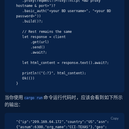
   .proxy(reqwest::Proxy::http("<BD proxy 
hostname & port>")?

   .basic_auth("<your BD username>", "<your BD 
password>"))

   .build()?;

   // Rest remains the same

   let response = client

       .get(url)

       .send()

       .await?;

   let html_content = response.text().await?;

   println!("{:?}", html_content);

   Ok(())

}
当你使用
命令运行代码时，应该会看到如下所示
cargo run
的输出：
Copy
"{"ip":"209.169.64.172","country":"US","asn":
{"asnum":6300,"org_name":"CCI-TEXAS"},"geo":