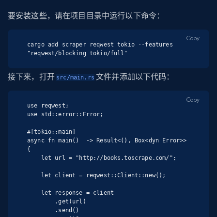
要安装这些，请在项目目录中运行以下命令：
Copy
cargo add scraper reqwest tokio --features 
"reqwest/blocking tokio/full"
接下来，打开
文件并添加以下代码：
src/main.rs
Copy
use reqwest;

use std::error::Error;

#[tokio::main]

async fn main()  -> Result<(), Box<dyn Error>>
{

    let url = "http://books.toscrape.com/";

    let client = reqwest::Client::new();

    let response = client

        .get(url)

        .send()
