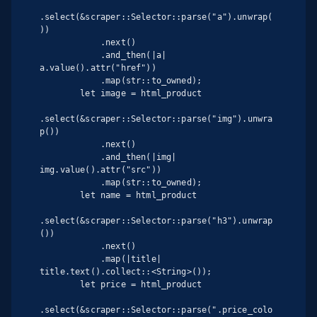
.select(&scraper::Selector::parse("a").unwrap(
))

            .next()

            .and_then(|a| 
a.value().attr("href"))

            .map(str::to_owned);

        let image = html_product

.select(&scraper::Selector::parse("img").unwra
p())

            .next()

            .and_then(|img| 
img.value().attr("src"))

            .map(str::to_owned);

        let name = html_product

.select(&scraper::Selector::parse("h3").unwrap
())

            .next()

            .map(|title| 
title.text().collect::<String>());

        let price = html_product

.select(&scraper::Selector::parse(".price_colo