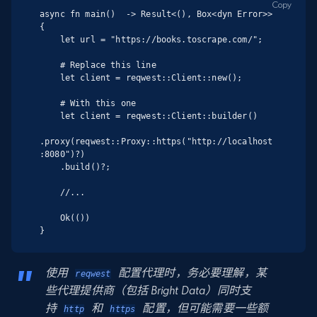
Copy
async fn main()  -> Result<(), Box<dyn Error>>
{

    let url = "https://books.toscrape.com/";

    # Replace this line

    let client = reqwest::Client::new();

    # With this one

    let client = reqwest::Client::builder()

.proxy(reqwest::Proxy::https("http://localhost
:8080")?)

    .build()?;

    //...

    Ok(())

}
使用
配置代理时，务必要理解，某
reqwest
些代理提供商（包括 Bright Data）同时支
持
和
配置，但可能需要一些额
http
https