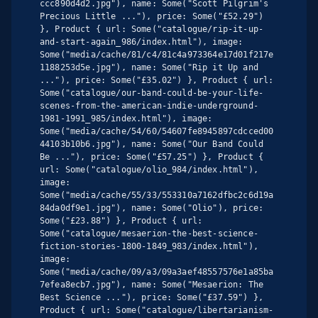
ccc890d4d2.jpg"), name: Some("Scott Pilgrim's 
Precious Little ..."), price: Some("£52.29") 
}, Product { url: Some("catalogue/rip-it-up-
and-start-again_986/index.html"), image: 
Some("media/cache/81/c4/81c4a973364e17d01f217e
1188253d5e.jpg"), name: Some("Rip it Up and 
..."), price: Some("£35.02") }, Product { url: 
Some("catalogue/our-band-could-be-your-life-
scenes-from-the-american-indie-underground-
1981-1991_985/index.html"), image: 
Some("media/cache/54/60/54607fe8945897cdcced00
44103b10b6.jpg"), name: Some("Our Band Could 
Be ..."), price: Some("£57.25") }, Product { 
url: Some("catalogue/olio_984/index.html"), 
image: 
Some("media/cache/55/33/553310a7162dfbc2c6d19a
84da0df9e1.jpg"), name: Some("Olio"), price: 
Some("£23.88") }, Product { url: 
Some("catalogue/mesaerion-the-best-science-
fiction-stories-1800-1849_983/index.html"), 
image: 
Some("media/cache/09/a3/09a3aef48557576e1a85ba
7efea8ecb7.jpg"), name: Some("Mesaerion: The 
Best Science ..."), price: Some("£37.59") }, 
Product { url: Some("catalogue/libertarianism-