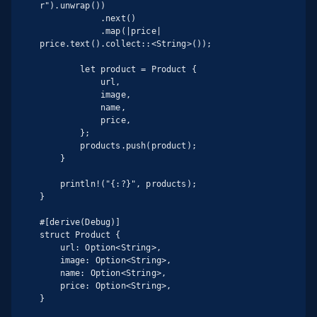
r").unwrap())

            .next()

            .map(|price| 
price.text().collect::<String>());

        let product = Product {

            url,

            image,

            name,

            price,

        };

        products.push(product);

    }

    println!("{:?}", products);

}

#[derive(Debug)]

struct Product {

    url: Option<String>,

    image: Option<String>,

    name: Option<String>,

    price: Option<String>,

}