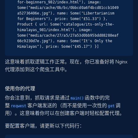
for-beginners_982/index.html"), image: 
Some("media/cache/0b/bc/0bbcd0a6f4bcd81ccb1049
a52736406e.jpg"), name: Some("Libertarianism 
for Beginners"), price: Some("£51.33") }, 
Product { url: Some("catalogue/its-only-the-
himalayas_981/index.html"), image: 
Some("media/cache/27/a5/27a53d0bb95bdd88288eaf
66c9230d7e.jpg"), name: Some("It's Only the 
Himalayas"), price: Some("£45.17") }]
这意味着抓取逻辑工作正常。现在，你已准备好将 Nginx
代理添加到这个爬虫工具中。
使用你的代理
你会注意到，抓取请求是通过
函数中的完
main()
整
客户端发送的（而不是使用一次性的
调
reqwest
get
用）。这意味着你可以在创建客户端时轻松配置代理。
要配置客户端，请更新以下代码行：