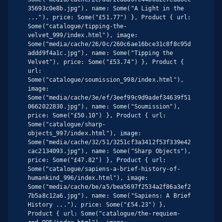
35693c0e8b.jpg"), name: Some("A Light in the 
..."), price: Some("£51.77") }, Product { url: 
Some("catalogue/tipping-the-
velvet_999/index.html"), image: 
Some("media/cache/26/0c/260c6ae16bce31c8f8c95d
addd9f4a1c.jpg"), name: Some("Tipping the 
Velvet"), price: Some("£53.74") }, Product { 
url: 
Some("catalogue/soumission_998/index.html"), 
image: 
Some("media/cache/3e/ef/3eef99c9d9adef34639f51
0662022830.jpg"), name: Some("Soumission"), 
price: Some("£50.10") }, Product { url: 
Some("catalogue/sharp-
objects_997/index.html"), image: 
Some("media/cache/32/51/3251cf3a3412f53f339e42
cac2134093.jpg"), name: Some("Sharp Objects"), 
price: Some("£47.82") }, Product { url: 
Some("catalogue/sapiens-a-brief-history-of-
humankind_996/index.html"), image: 
Some("media/cache/be/a5/bea5697f2534a2f86a3ef2
7b5a8c12a6.jpg"), name: Some("Sapiens: A Brief 
History ..."), price: Some("£54.23") }, 
Product { url: Some("catalogue/the-requiem-