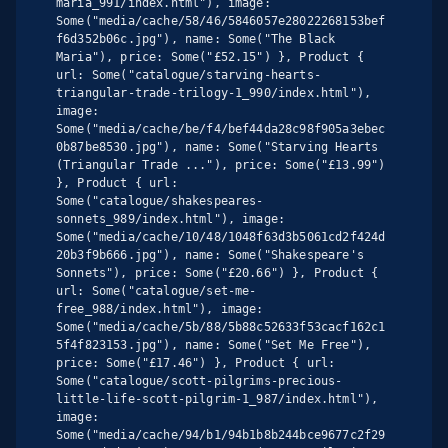
maria_991/index.html"), image: 
Some("media/cache/58/46/5846057e28022268153bef
f6d352b06c.jpg"), name: Some("The Black 
Maria"), price: Some("£52.15") }, Product { 
url: Some("catalogue/starving-hearts-
triangular-trade-trilogy-1_990/index.html"), 
image: 
Some("media/cache/be/f4/bef44da28c98f905a3ebec
0b87be8530.jpg"), name: Some("Starving Hearts 
(Triangular Trade ..."), price: Some("£13.99") 
}, Product { url: 
Some("catalogue/shakespeares-
sonnets_989/index.html"), image: 
Some("media/cache/10/48/1048f63d3b5061cd2f424d
20b3f9b666.jpg"), name: Some("Shakespeare's 
Sonnets"), price: Some("£20.66") }, Product { 
url: Some("catalogue/set-me-
free_988/index.html"), image: 
Some("media/cache/5b/88/5b88c52633f53cacf162c1
5f4f823153.jpg"), name: Some("Set Me Free"), 
price: Some("£17.46") }, Product { url: 
Some("catalogue/scott-pilgrims-precious-
little-life-scott-pilgrim-1_987/index.html"), 
image: 
Some("media/cache/94/b1/94b1b8b244bce9677c2f29