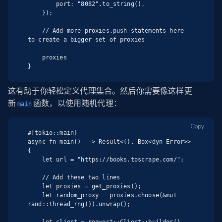
        port: "8082".to_string(),

    });

    // Add more proxies.push statements here 
to create a bigger set of proxies

    proxies

}
这有助于你轻松定义代理集合。然后你需要像这样更
新
函数，以使用随机代理：
main
Copy
#[tokio::main]

async fn main()  -> Result<(), Box<dyn Error>> 
{

    let url = "https://books.toscrape.com/";

    // Add these two lines

    let proxies = get_proxies();

    let random_proxy = proxies.choose(&mut 
rand::thread_rng()).unwrap();

    let client = reqwest::Client::builder()
