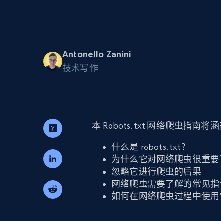
代理基础设施
代理服务
动态代理
起价
$5
$2.5/G
免费套餐
Antonello Zanini
动态代理
5折
超40000万 万高速真人住宅代理
技术写作
起价
ISP 代理
$1.3/IP
数据中心代理
用于数据获取的高速代理
本 Robots.txt 网络爬虫指南将
什么是 robots.txt？
为什么它对网络爬虫很重要
忽略它进行爬虫的后果
网络爬虫需要了解的常见指
如何在网络爬虫过程中使用