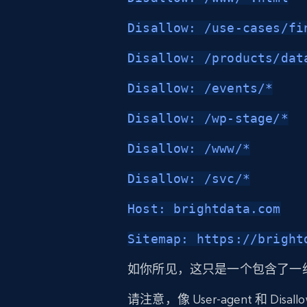
Disallow: /use-cases/fi
Disallow: /products/dat
Disallow: /events/*
Disallow: /wp-stage/*
Disallow: /www/*
Disallow: /svc/*
Host: brightdata.com
Sitemap: https://bright
如你所见，这只是一个包含了一
请注意，像 User-agent 和 