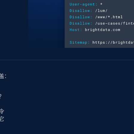
产品技术视频
起价
数据中心代理
$0.9/IP
B
静态ISP代理
130万+ 超高速静态住宅代理
涵盖：
？
令
它