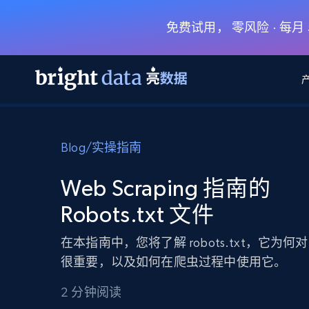
免费试用， 零风险 · 每
网页数据抓取 API
多模态训练
网页数据抓取 API
工具
Blog
/
实操指南
网页解锁 API
视频与媒体数据
网页解锁 API
起价
$1/ 每1 次
告别封锁和验证码
获得取之不尽的视频，图片及更多内
免费套餐
Web Scraping 指南的
第三方工具集成
Discover API
视频信息流——为 VLA 准备就绪
免费
起价
Robots.txt 文件
爬虫 API
$1/1k请求
始终在线的代理实时网页发现
获取持续、定向的网页视频，用于训
浏览器扩展
器人策略
搜索引擎结果页 API
搜索引擎 API
起价
在本指南中，您将了解 robots.txt，它为何
数据包
代理网络检查
按需获取多引擎搜索结果
$1/ 每1 次
免费套餐
为各行各业生成可直接用于LLM的数据
很重要，以及如何在爬虫过程中使用它。
Google
Bing
Duckduckgo
Yandex
起价
网站地图
爬虫浏览器 API
爬虫浏览器 API
$5/GB
2 分钟阅读
键启动内置隐匿模式的远程浏览器