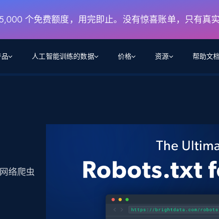
月 5,000 个免费额度，用完即止。没有惊喜账单，只有真
产品
人工智能训练的数据
价格
资源
帮助文
智能体 WEB 执行
数据源
数据源
数
数
资
学习中心
搜索及提取
抓取APIs
抓取APIs
起价
$1
$0.75/1k 记录条
请求
容
让 AI 应用具备搜索与爬取整个网络的能力
从 600+ 个网站获取实时数据
免费套餐
博客
领英
电商
社交媒体
ChatGPT
智能体浏览器
爬虫工作室定价
起价
爬虫工作室
练人形机
让智能体浏览网站并自动执行任务
$1/1k请求
案例研究
免费套餐
将任何网站转化为数据管道
亮数据 MCP
免费
对网络爬虫
起价
数据集
数据集
网络研讨会
站式工具包，全面解锁网页
请求
$250/100K 记录条
集
来自 600+ 个域名的预收集数据
起价
领英
电商
社交媒体
房地产
代理位置
缓存速递
$0.2/1k HTML
缓存速递
实时网页数据，采集即交付