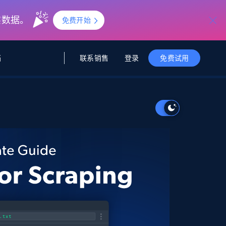
实数据。
免费开始
联系销售
登录
档
免费试用
据与洞察
据及洞察
源
公司
初创企业计划
零售情报
零售
新
起价
$2000/月
解锁实时电商洞察与AI驱动的业务推荐
洞察
联盟推荐
演示智能体
企业级数据服务
托管式数据
起价
为企业级数据收集量身定制
$1500/月
采集
信任中心
集成
Deep Lookup
测试版
Bright SDK
在海量级网页数据上运行复杂
查询