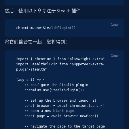
然后，使用以下命令注册 Stealth 插件：
Copy
chromium.use(StealthPlugin())
将它们整合在一起，您将得到：
Copy
import { chromium } from "playwright-extra"

import StealthPlugin from "puppeteer-extra-
plugin-stealth"

(async () => {

    // configure the Stealth plugin

    chromium.use(StealthPlugin())

    // set up the browser and launch it

    const browser = await chromium.launch()

    // open a new blank page

    const page = await browser.newPage()

    // navigate the page to the target page
