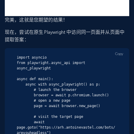
完美，这就是您期望的结果！
现在，尝试在原生 Playwright 中访问同一页面并从页面中
提取答案：
Copy
import asyncio

from playwright.async_api import 
async_playwright

async def main():

    async with async_playwright() as p:

        # launch the browser

        browser = await p.chromium.launch()

        # open a new page

        page = await browser.new_page()

        # visit the target page

        await 
page.goto("https://arh.antoinevastel.com/bots/
areyouheadless")
