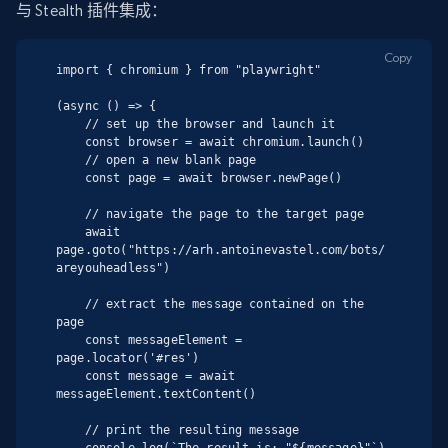
与 Stealth 插件集成：
Copy
import { chromium } from "playwright"

(async () => {

    // set up the browser and launch it

    const browser = await chromium.launch()

    // open a new blank page

    const page = await browser.newPage()

    // navigate the page to the target page

    await 
page.goto("https://arh.antoinevastel.com/bots/
areyouheadless")

    // extract the message contained on the 
page

    const messageElement = 
page.locator('#res')

    const message = await 
messageElement.textContent()

    // print the resulting message
