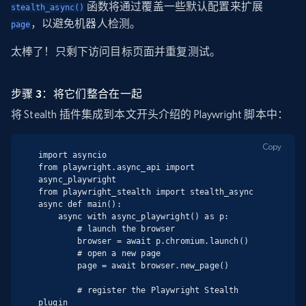
函数将通过覆盖一些默认配置来扩展
stealth_async()
，以避免机器人检测。
page
太棒了！只剩下访问目标页面并重复测试。
步骤 3：将它们整合在一起
将 Stealth 插件集成到本文开头介绍的 Playwright 脚本中：
Copy
import asyncio

from playwright.async_api import 
async_playwright

from playwright_stealth import stealth_async

async def main():

    async with async_playwright() as p:

        # launch the browser

        browser = await p.chromium.launch()

        # open a new page

        page = await browser.new_page()

        # register the Playwright Stealth 
plugin
