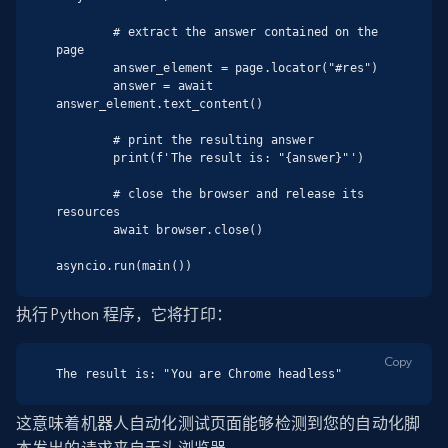
        # extract the answer contained on the 
page

        answer_element = page.locator("#res")

        answer = await 
answer_element.text_content()

        # print the resulting answer

        print(f'The result is: "{answer}"')

        # close the browser and release its 
resources

        await browser.close()

asyncio.run(main())
执行 Python 程序，它将打印：
Copy
The result is: "You are Chrome headless"
这意味着机器人自动化测试页面能够检测到您的自动化脚