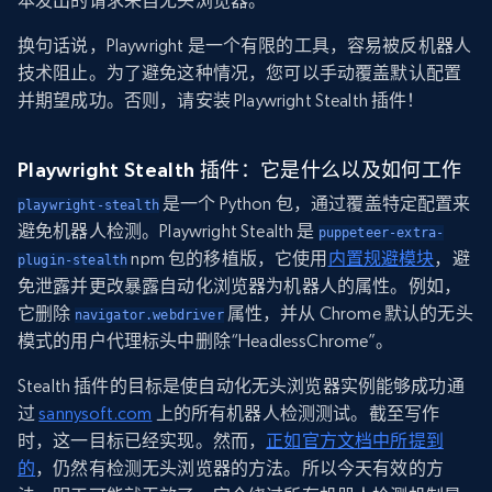
本发出的请求来自无头浏览器。
换句话说，Playwright 是一个有限的工具，容易被反机器人
技术阻止。为了避免这种情况，您可以手动覆盖默认配置
并期望成功。否则，请安装 Playwright Stealth 插件！
Playwright Stealth 插件：它是什么以及如何工作
是一个 Python 包，通过覆盖特定配置来
playwright-stealth
避免机器人检测。Playwright Stealth 是
puppeteer-extra-
npm 包的移植版，它使用
内置规避模块
，避
plugin-stealth
免泄露并更改暴露自动化浏览器为机器人的属性。例如，
它删除
属性，并从 Chrome 默认的无头
navigator.webdriver
模式的用户代理标头中删除“HeadlessChrome”。
Stealth 插件的目标是使自动化无头浏览器实例能够成功通
过
sannysoft.com
上的所有机器人检测测试。截至写作
时，这一目标已经实现。然而，
正如官方文档中所提到
的
，仍然有检测无头浏览器的方法。所以今天有效的方