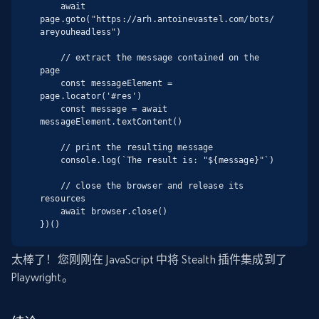
    await 
page.goto("https://arh.antoinevastel.com/bots/
areyouheadless")

    // extract the message contained on the 
page

    const messageElement = 
page.locator('#res')

    const message = await 
messageElement.textContent()

    // print the resulting message

    console.log(`The result is: "${message}"`)

    // close the browser and release its 
resources

    await browser.close()

})()
太棒了！您刚刚在 JavaScript 中将 Stealth 插件集成到了
Playwright。