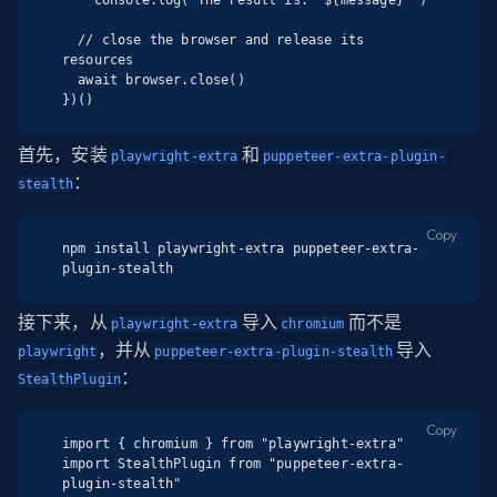
    console.log(`The result is: "${message}"`)

  // close the browser and release its 
resources

  await browser.close()

})()
首先，安装
和
playwright-extra
puppeteer-extra-plugin-
：
stealth
Copy
npm install playwright-extra puppeteer-extra-
plugin-stealth
接下来，从
导入
而不是
playwright-extra
chromium
，并从
导入
playwright
puppeteer-extra-plugin-stealth
：
StealthPlugin
Copy
import { chromium } from "playwright-extra"

import StealthPlugin from "puppeteer-extra-
plugin-stealth"