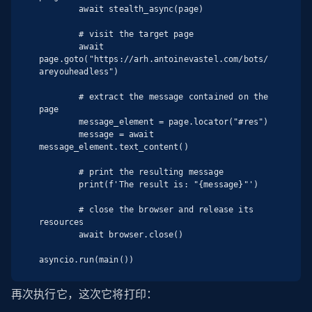
        await stealth_async(page)

        # visit the target page

        await 
page.goto("https://arh.antoinevastel.com/bots/
areyouheadless")

        # extract the message contained on the 
page

        message_element = page.locator("#res")

        message = await 
message_element.text_content()

        # print the resulting message

        print(f'The result is: "{message}"')

        # close the browser and release its 
resources

        await browser.close()

asyncio.run(main())
再次执行它，这次它将打印：