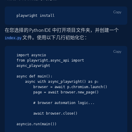
Copy
playwright install
在您选择的 Python IDE 中打开项目文件夹，并创建一个
文件。使用以下几行初始化它：
index.py
Copy
import asyncio

from playwright.async_api import 
async_playwright

async def main():

    async with async_playwright() as p:

        browser = await p.chromium.launch()

        page = await browser.new_page()

        # browser automation logic...

        await browser.close()

asyncio.run(main())