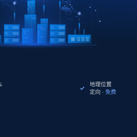
%
地理位置
率
定向
-
免费