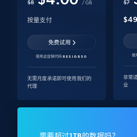
$8
$7
/ GB
$4
按量支付
免费试用
使
使用此促销代码
RESIGB50
非常
无需月度承诺即可使用我们的
业
代理
需要超过1TB的数据吗？