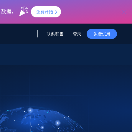
实数据。
免费开始
联系销售
登录
档
免费试用
据与洞察
据及洞察
源
公司
初创企业计划
零售情报
零售
新
起价
$2000/月
解锁实时电商洞察与AI驱动的业务推荐
洞察
联盟推荐
演示智能体
企业级数据服务
托管式数据
起价
为企业级数据收集量身定制
$1500/月
采集
信任中心
集成
Deep Lookup
测试版
Bright SDK
在海量级网页数据上运行复杂
查询