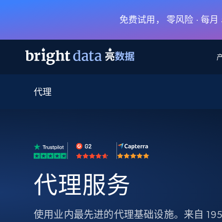
免费试用， 零风险 · 每
代理
网页数据抓取 API
多模态训练
网页数据抓取 API
工具
网页解锁 API
视频与媒体数据
网页解锁 API
起价
$1/ 每1 次
告别封锁和验证码
获得取之不尽的视频，图片及更多内
免费套餐
第三方工具集成
Discover API
视频信息流——为 VLA 准备就绪
免费
起价
爬虫 API
$1/1k请求
始终在线的代理实时网页发现
获取持续、定向的网页视频，用于训
浏览器扩展
器人策略
搜索引擎结果页 API
搜索引擎 API
起价
代理服务
数据包
代理网络检查
按需获取多引擎搜索结果
$1/ 每1 次
免费套餐
为各行各业生成可直接用于LLM的数据
Google
Bing
Duckduckgo
Yandex
起价
网站地图
爬虫浏览器 API
爬虫浏览器 API
$5/GB
键启动内置隐匿模式的远程浏览器
使用业内最先进的代理基础设施。来自 195