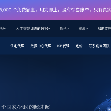
月 5,000 个免费额度，用完即止。没有惊喜账单，只有真
产品
人工智能训练的数据
价格
资源
帮助文
住宅代理
智能体 WEB 执行
数据源
数据源
数据中心代理
ISP 代理
定价
联系销售团队
数
数
资
学习中心
搜索及提取
抓取APIs
抓取APIs
起价
$1
$0.75/1k 记录条
请求
容
让 AI 应用具备搜索与爬取整个网络的能力
从 600+ 个网站获取实时数据
免费套餐
博客
领英
电商
社交媒体
ChatGPT
智能体浏览器
爬虫工作室定价
起价
爬虫工作室
练人形机
让智能体浏览网站并自动执行任务
$1/1k请求
案例研究
免费套餐
将任何网站转化为数据管道
亮数据 MCP
免费
起价
数据集
数据集
网络研讨会
站式工具包，全面解锁网页
请求
$250/100K 记录条
集
来自 600+ 个域名的预收集数据
起价
领英
电商
社交媒体
房地产
代理位置
缓存速递
$0.2/1k HTML
缓存速递
 个国家/地区的超过 超
实时网页数据，采集即交付