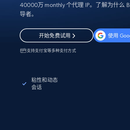
40000万 monthly 个代理 IP。了解为什么 B
代理基础设施
导者。
代理服务
动态代理
起价
$5
$2.5/G
免费套餐
动态代理
5折
开始免费试用
使用 Goo
超40000万 万高速真人住宅代理
起价
ISP 代理
$1.3/IP
数据中心代理
支持
支付宝
等多种支付方式
用于数据获取的高速代理
粘性和动态
会话