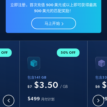
立即注册，首次充值 500 美元或以上即可获得最高
500 美元的匹配奖励！
马上开始
 OFF
50% OFF
包含141 GB
包含33
$3.50
$
B
$7
/ GB
$6
$499
$99
月付计划