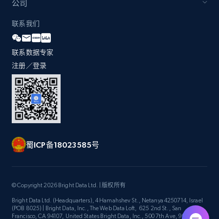
公司
联系我们
联系数据专家
注册／登录
蜀ICP备18023585号
© Copyright 2026 Bright Data Ltd. | 版权所有
Bright Data Ltd. (Headquarters), 4 Hamahshev St., Netanya 4250714, Israel
(POB 8025) | Bright Data, Inc., The Web Data Loft, 625 2nd St., San
Francisco, CA 94107, United States Bright Data, Inc., 500 7th Ave, 9th Floor