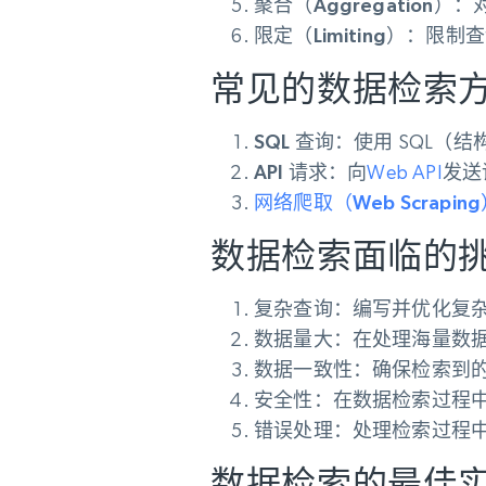
动态代理
聚合（Aggregation）：
起价
$5
$2.5/G
免费套餐
动态代理
限定（Limiting）：
限制查
5折
超40000万 万高速真人住宅代理
起价
ISP 代理
$1.3/IP
常见的数据检索
数据中心代理
用于数据获取的高速代理
SQL 查询：
使用 SQL（
API 请求：
向
Web API
发送
网络爬取（Web Scrapin
数据检索面临的
复杂查询：
编写并优化复
数据量大：
在处理海量数
数据一致性：
确保检索到
安全性：
在数据检索过程
错误处理：
处理检索过程
数据检索的最佳