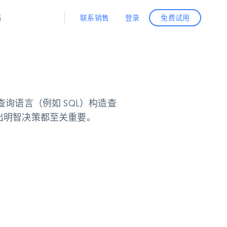
联系销售
登录
档
免费试用
据与洞察
据及洞察
源
公司
初创企业计划
零售情报
零售
新
起价
$2000/月
解锁实时电商洞察与AI驱动的业务推荐
洞察
联盟推荐
询语言（例如 SQL）构造查
演示智能体
企业级数据服务
托管式数据
起价
为企业级数据收集量身定制
出明智决策都至关重要。
$1500/月
采集
信任中心
集成
Deep Lookup
测试版
Bright SDK
在海量级网页数据上运行复杂
查询