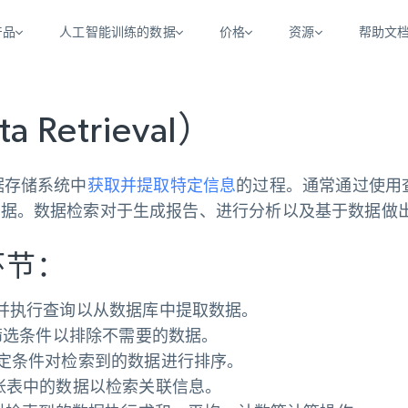
产品
人工智能训练的数据
价格
资源
帮助文
智能体 WEB 执行
数据源
数据源
数
数
资
学习中心
Retrieval）
搜索及提取
抓取APIs
抓取APIs
起价
$1
$0.75/1k 记录条
请求
容
让 AI 应用具备搜索与爬取整个网络的能力
从 600+ 个网站获取实时数据
免费套餐
博客
领英
电商
社交媒体
ChatGPT
据存储系统中
获取并提取特定信息
的过程。通常通过使用查
智能体浏览器
爬虫工作室定价
起价
爬虫工作室
练人形机
让智能体浏览网站并自动执行任务
数据。数据检索对于生成报告、进行分析以及基于数据做
$1/1k请求
案例研究
免费套餐
将任何网站转化为数据管道
亮数据 MCP
免费
起价
数据集
数据集
网络研讨会
站式工具包，全面解锁网页
请求
环节：
$250/100K 记录条
集
来自 600+ 个域名的预收集数据
起价
领英
电商
社交媒体
房地产
代理位置
缓存速递
$0.2/1k HTML
并执行查询以从数据库中提取数据。
缓存速递
实时网页数据，采集即交付
筛选条件以排除不需要的数据。
产品技术视频
定条件对检索到的数据进行排序。
张表中的数据以检索关联信息。