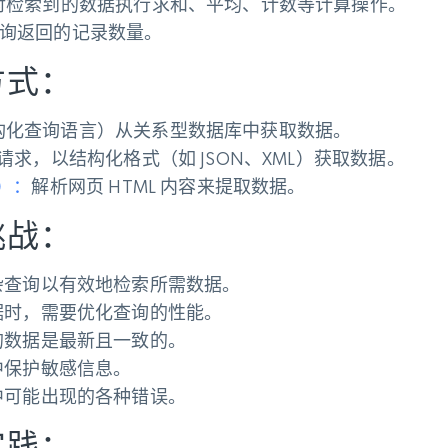
起价
对检索到的数据执行求和、平均、计数等计算操作。
数据中心代理
$0.9/IP
B
静态ISP代理
询返回的记录数量。
130万+ 超高速静态住宅代理
方式：
结构化查询语言）从关系型数据库中获取数据。
请求，以结构化格式（如 JSON、XML）获取数据。
g）：
解析网页 HTML 内容来提取数据。
挑战：
杂查询以有效地检索所需数据。
据时，需要优化查询的性能。
的数据是最新且一致的。
中保护敏感信息。
中可能出现的各种错误。
实践：