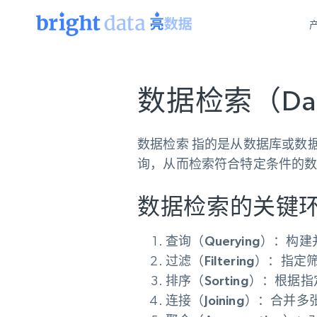
网页数据抓取 API
多模态训练
网页数据抓取 API
工具
数据检索（Data 
网页解锁 API
视频与媒体数据
网页解锁 API
起价
$1/ 每1 次
告别封锁和验证码
获得取之不尽的视频，图片及更多内
免费套餐
第三方工具集成
数据检索
指的是从数据库或数
Discover API
视频信息流——为 VLA 准备就绪
免费
起价
爬虫 API
$1/1k请求
始终在线的代理实时网页发现
获取持续、定向的网页视频，用于训
询，从而检索符合特定条件的
浏览器扩展
器人策略
搜索引擎结果页 API
搜索引擎 API
起价
数据包
代理网络检查
按需获取多引擎搜索结果
$1/ 每1 次
数据检索的关键
免费套餐
为各行各业生成可直接用于LLM的数据
Google
Bing
Duckduckgo
Yandex
起价
网站地图
爬虫浏览器 API
爬虫浏览器 API
$5/GB
查询（Querying）：
构建
键启动内置隐匿模式的远程浏览器
过滤（Filtering）：
指定
排序（Sorting）：
根据指
代理基础设施
连接（Joining）：
合并多
代理服务