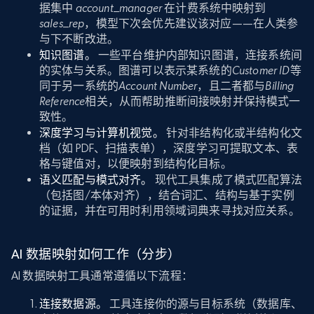
据集中
account_manager
在计费系统中映射到
sales_rep
，模型下次会优先建议该对应——在人类参
与下不断改进。
知识图谱。
一些平台维护内部知识图谱，连接系统间
的实体与关系。图谱可以表示某系统的
Customer ID
等
同于另一系统的
Account Number
，且二者都与
Billing
Reference
相关，从而帮助推断间接映射并保持模式一
致性。
深度学习与计算机视觉。
针对非结构化或半结构化文
档（如 PDF、扫描表单），深度学习可提取文本、表
格与键值对，以便映射到结构化目标。
语义匹配与模式对齐。
现代工具集成了模式匹配算法
（包括图/本体对齐），结合词汇、结构与基于实例
的证据，并在可用时利用领域词典来寻找对应关系。
AI 数据映射如何工作（分步）
AI 数据映射工具通常遵循以下流程：
连接数据源。
工具连接你的源与目标系统（数据库、