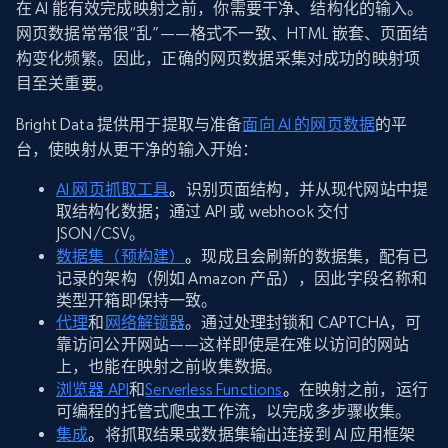
在 AI 能有效完成映射之前，你需要干净、结构化的输入。
网页数据常常很“乱”——格式不一致、HTML 嵌套、页面结
构变化频繁。因此，正确的网页数据采集对成功的映射项
目至关重要。
Bright Data 提供用于提取与准备
面向 AI 的网页数据
的平
台，使映射从更干净的输入开始：
AI 网页抓取工具
。
识别页面结构，并从现代网站中提
取结构化数据；通过 API 或 webhook 交付
JSON/CSV。
数据集（预构建）
。
现成且会刷新的数据集，配有已
记录的架构（例如 Amazon 产品），因此字段名称和
类型开箱即保持一致。
代理
和
网络解锁器
。通过处理封锁和 CAPTCHA，可
靠访问公开网站——这样即使是在难以访问的网站
上，也能在映射之前收集数据。
浏览器 API
和
Serverless Functions
。
在映射之前，运行
可编程的托管式爬虫工作流，以完成多步骤收集。
集成
。
将抓取结果或数据集输出连接到 AI 应用框架