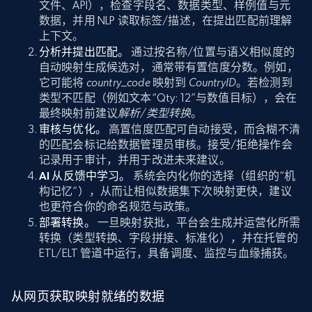
文件、API），检查字段名、数据类型、样例值与元
数据，并用 NLP 读取标签/描述，在提出匹配前理解
上下文。
分析并提出匹配。
通过按名称/位置与语义相似度的
自动映射生成候选对，通常带有置信度分数。例如，
它可能将
country_code
映射到
CountryID
。若检测到
类型不匹配（例如文本“Qty: 12”与数值目标），会在
最终映射前建议
解析/类型转换
。
审核与优化。
高置信度匹配可自动接受，而含糊不清
的匹配会标记给数据管理员审核。接受/拒绝操作会
记录用于审计，并用于改进未来建议。
AI 从反馈中学习。
系统会内化你的选择（组织的“机
构记忆”），从而让相似数据集下次映射更快，建议
也更符合你的命名规范与政策。
部署转换。
一旦映射获批，平台会生成并运营化所需
转换（类型转换、字段拼接、标准化），并在托管的
ETL/ELT 管道中运行，具备调度、监控与血缘捕获。
从网页获取映射就绪的数据