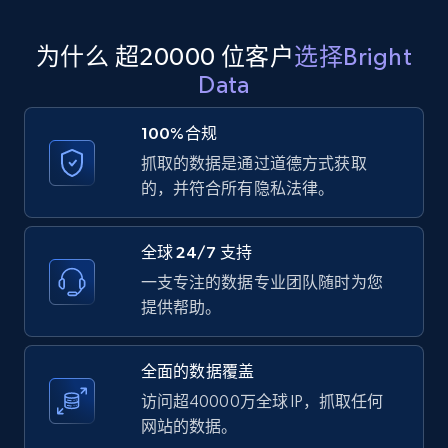
为什么 超20000 位客户
选择Bright
Amazon products global dataset - Collect
Data
products from Brands URLs
Title, Seller name, Brand, Description, Initial
100%合规
price, Currency, Availability, Reviews count, and
抓取的数据是通过道德方式获取
more.
的，并符合所有隐私法律。
2.1K+
375+
注册使用
全球 24/7 支持
一支专注的数据专业团队随时为您
提供帮助。
Home Depot US
URL, Domain, Country code, Model number,
全面的数据覆盖
Sku, Product id, Product name, Manufacturer,
and more.
访问超40000万全球 IP，抓取任何
网站的数据。