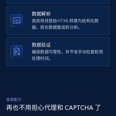
corte suelto recto. Artículo importado.",

Title, Seller name, Brand, Description, Initial
    "product_category": "Hombres \u003E 
price, Currency, Availability, Reviews count, and
Prendas inferiores \u003E Pantalones 
数据解析
more.
\u003E Pantalón chino"

高效地将原始 HTML 转换为结构化数
  },

据，简化数据集成和分析。
  {

2.1K+
375+
注册使用
    "db_source": "1784003498783",

    "timestamp": "2026-07-14",

数据验证
    "url": 
"https:\/\/www.hollisterco.com\/shop\/us-
确保数据可靠性，并节省手动检查和预
Amazon products global dataset -
es\/p\/slim-straight-chino-pants-62214820-
处理时间。
Collecting products by keyword search
1002?seq=01",

    "item_id": "62214820",

Title, Seller name, Brand, Description, Initial
    "variant_id": "664848194",

price, Currency, Availability, Reviews count, and
    "title": "Pantalones chinos con corte 
more.
suelto recto",

    "description": "Pantalones chinos de 
sarga clásicos diseñados con pernera de 
2.1K+
375+
注册使用
底层能力
corte suelto recto. Artículo importado.",

    "product_category": "Hombres \u003E 
再也不用担心代理和 CAPTCHA 了
Prendas inferiores \u003E Pantalones 