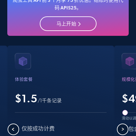
爬虫工具 API 前 3 个月享 75 折优惠。结账时使用代
码 APIS25。
马上开始
Amazon Reviews
URL, Product name, Product rating, Product
rating object, Product rating max, Rating,
Author name, Asin, and more.
7.4K+
870+
注册使用
体验套餐
规模化
$1.5
$
4
Walmart - products
/1千条记录
URL, Final price, Sku, Currency, Gtin,
Specifications, Image urls, Top reviews, and
滑动以
more.
仅按成功计费
包含