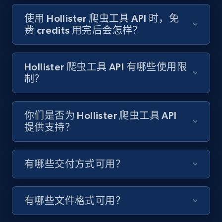
Target - Gather data on products using
specified keywords
使用 Hollister 爬虫工具 API 时，免
费 credits 用完后会怎样？
URL, Product id, Title, Product description,
Rating, Reviews count, Initial price, Discount,
and more.
Hollister 爬虫工具 API 有哪些使用限
制？
1.3K+
174+
注册使用
你们是否为 Hollister 爬虫工具 API
提供支持？
Target - Discover products by category url
URL, Product id, Title, Product description,
Rating, Reviews count, Initial price, Discount,
有哪些交付方式可用？
and more.
1.3K+
174+
注册使用
有哪些文件格式可用？