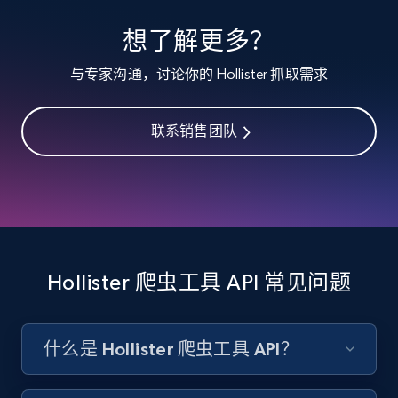
specified keywords
想了解更多？
URL, Product id, Listing inventory id, Title, Rating,
Reviews count shop, Reviews count item, Initial
与专家沟通，讨论你的 Hollister 抓取需求
price, and more.
联系销售团队
1.9K+
322+
注册使用
Etsy - Collects data from shop's URL
URL, Product id, Listing inventory id, Title, Rating,
Reviews count shop, Reviews count item, Initial
Hollister 爬虫工具 API 常见问题
price, and more.
1.9K+
322+
注册使用
什么是 Hollister 爬虫工具 API？