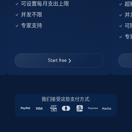
5.6K+
874+
注册使用
可设置每月支出上限
超额
并发不限
并
专家支持
可
Walmart - products - Find new products by
专
using specific category URL
URL, Final price, Sku, Currency, Gtin,
Specifications, Image urls, Top reviews, and
more.
Start free
5.6K+
874+
注册使用
我们接受这些支付方式:
Walmart - products - Collects products by
specific keywords
URL, Final price, Sku, Currency, Gtin,
Specifications, Image urls, Top reviews, and