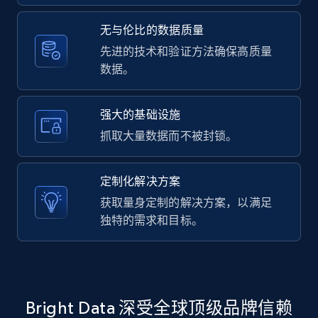
2.1K+
352+
注册使用
无与伦比的数据质量
先进的技术和验证方法确保高质量
数据。
Home Depot US - Gather data on products
using specified keywords
URL, Domain, Country code, Model number,
强大的基础设施
Sku, Product id, Product name, Manufacturer,
抓取大量数据而不被封锁。
and more.
定制化解决方案
2.1K+
352+
注册使用
获取量身定制的解决方案，以满足
独特的需求和目标。
Home Depot US - Discover products by
specified URL
URL, Domain, Country code, Model number,
Bright Data 深受全球顶级品牌信赖
Sku, Product id, Product name, Manufacturer,