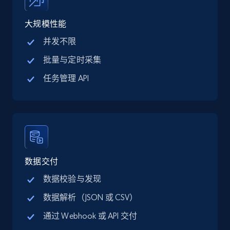
price, Final price, Discount percent, and more.
大规模性能
5.4K+
667+
注册使用
并发不限
批量与定时采集
任务管理 API
TikTok Shop - category
URL, Title, Available, Description, Currency, Initial
price, Final price, Discount percent, and more.
5.4K+
667+
注册使用
数据交付
数据校验与发现
TikTok Shop - Collect TikTok shop products
数据解析（JSON 或 CSV）
by keywords search
通过 Webhook 或 API 交付
URL, Title, Available, Description, Currency, Initial
price, Final price, Discount percent, and more.