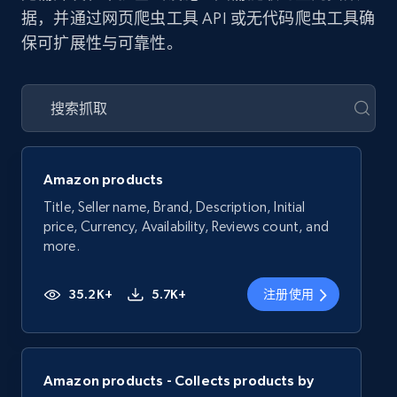
据，并通过网页爬虫工具 API 或无代码爬虫工具确
保可扩展性与可靠性。
Amazon products
Title, Seller name, Brand, Description, Initial
price, Currency, Availability, Reviews count, and
more.
35.2K+
5.7K+
注册使用
Amazon products - Collects products by