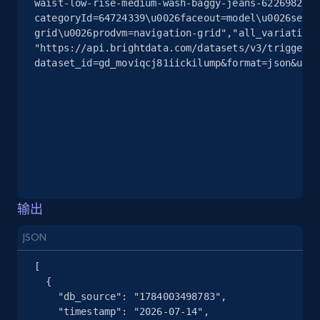
waist-low-rise-medium-wash-baggy-jeans-62269821?
2.5K+
378+
注册使用
categoryId=64724339\u0026faceout=model\u0026seq=1
grid\u0026prodvm=navigation-grid","all_variations
"https://api.brightdata.com/datasets/v3/trigger?
dataset_id=gd_moviqcj81iickilump&format=json&unco
eBay
URL, Product id, Title, Seller name, Seller rating,
Seller reviews, Breadcrumbs, Root category, and
more.
2.5K+
358+
注册使用
输出
JSON
eBay - Gather data on products using
specified keywords
[

  {

URL, Product id, Title, Seller name, Seller rating,
    "db_source": "1784003498783",

Seller reviews, Breadcrumbs, Root category, and
    "timestamp": "2026-07-14",

more.