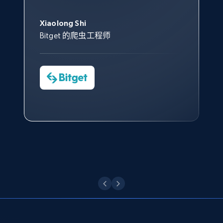
此外，他们的网页解锁工具还能
Data 帮助我们采集了充足的公
网络非常稳定，而我们对其客户
意。我们与客户经理保持着定期
URL, Domain, Country code, Model number,
George Koutsoudopoulos
帮助您轻松绕过烦人的验证码
Sku, Product id, Product name, Manufacturer,
共网络数据以满足需求，并通过
服务和支持团队也非常认可。
沟通，他的协助对我们非常有帮
Xiaolong Shi
tgndata 的首席执行官 (CEO)
（CAPTCHA）。
and more.
其支持团队和开发团队，让我们
助。
Bitget 的爬虫工程师
对许多流程进行了优化。
Cheddi Rai
Nicholas Renotte
2.1K+
352+
注册使用
Yorgos Panzaris
AdRetreaver CEO
数据科学专家
Charmagne Cruz
Convert Group 的 CTO
—— Shopee Philippines Inc. 报告与分析、
点击观看
业务技术与定价负责人
Etsy
URL, Product id, Listing inventory id, Title, Rating,
Reviews count shop, Reviews count item, Initial
点击观看
price, and more.
1.9K+
322+
注册使用
Etsy - Collect data on products using