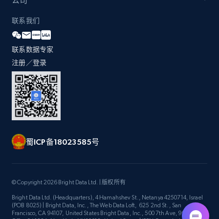
公司
联系我们
Zara - Products - discovery by category url
联系数据专家
Category id, Product id, Product name, Price,
Currency, Colour code, Colour, Description, and
注册／登录
more.
1.2K+
208+
注册使用
蜀ICP备18023585号
Best Buy products
URL, Product id, Title, Images, Final price,
Currency, Discount, Initial price, and more.
© Copyright 2026 Bright Data Ltd. | 版权所有
Bright Data Ltd. (Headquarters), 4 Hamahshev St., Netanya 4250714, Israel
1.1K+
148+
注册使用
(POB 8025) | Bright Data, Inc., The Web Data Loft, 625 2nd St., San
Francisco, CA 94107, United States Bright Data, Inc., 500 7th Ave, 9th Floor