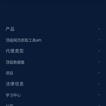
Target - Discover products by specified
UPC
URL, Product id, Title, Product description,
Rating, Reviews count, Initial price, Discount,
产品
and more.
顶级网页抓取工具API
1.3K+
174+
注册使用
代理类型
顶级数据集
Zara - Products
项目
Category id, Product id, Product name, Price,
Currency, Colour code, Colour, Description, and
法律信息
more.
学习中心
1.2K+
208+
注册使用