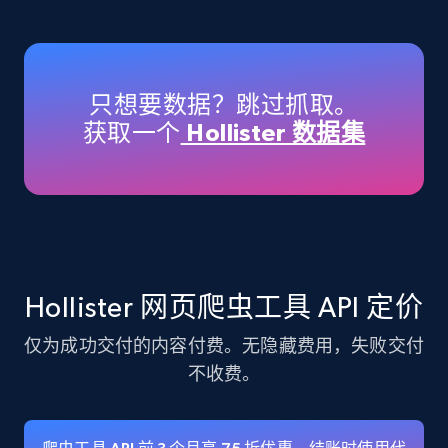
Amazon products - Collects products by
specific keywords
Title, Seller name, Brand, Description, Initial
只想要数据？跳过抓取。
price, Currency, Availability, Reviews count, and
获取一个
Hollister 数据集
more.
35.2K+
5.7K+
注册使用
Amazon products - find products by using
Hollister 网页爬虫工具 API 定价
upc numbers
仅为成功交付的内容付费。无隐藏费用，失败交付
Title, Seller name, Brand, Description, Initial
price, Currency, Availability, Reviews count, and
不收费。
more.
35.2K+
5.7K+
注册使用