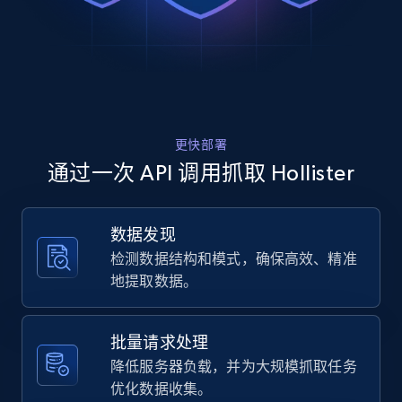
Rating, Reviews count, Images, Variations, and
suelto recto",

more.
    "description": "Pantalones chinos de 
sarga clásicos diseñados con pernera de 
corte suelto recto. Artículo importado.",

2.4K+
199+
注册使用
    "product_category": "Hombres \u003E 
Prendas inferiores \u003E Pantalones 
\u003E Pantalón chino"

更快部署
  },

Amazon products global dataset
  {

通过一次 API 调用抓取 Hollister
    "db_source": "1784003498783",

Title, Seller name, Brand, Description, Initial
    "timestamp": "2026-07-14",

price, Currency, Availability, Reviews count, and
    "url": 
more.
数据发现
"https:\/\/www.hollisterco.com\/shop\/us-
检测数据结构和模式，确保高效、精准
es\/p\/slim-straight-chino-pants-62214820-
1002?seq=01",

2.1K+
375+
注册使用
地提取数据。
    "item_id": "62214820",

    "variant_id": "664848231",

    "title": "Pantalones chinos con corte 
批量请求处理
suelto recto",

Amazon products global dataset - Collects
降低服务器负载，并为大规模抓取任务
    "description": "Pantalones chinos de 
products by specific category URL
优化数据收集。
sarga clásicos diseñados con pernera de 