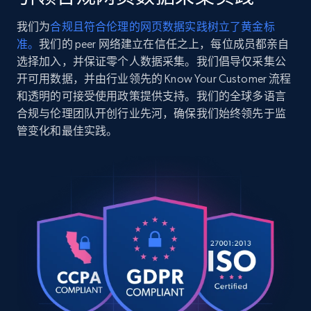
1002?seq=01",

    "item_id": "62214820",

我们为
合规且符合伦理的网页数据实践树立了黄金标
    "variant_id": "664848021",

2.5K+
358+
注册使用
准。
我们的 peer 网络建立在信任之上，每位成员都亲自
    "title": "Pantalones chinos con corte 
suelto recto",

选择加入，并保证零个人数据采集。我们倡导仅采集公
    "description": "Pantalones chinos de 
开可用数据，并由行业领先的 Know Your Customer 流程
sarga clásicos diseñados con pernera de 
和透明的可接受使用政策提供支持。我们的全球多语言
corte suelto recto. Artículo importado.",

Google Shopping
合规与伦理团队开创行业先河，确保我们始终领先于监
    "product_category": "Hombres \u003E 
URL, Product id, Title, Product description,
管变化和最佳实践。
Prendas inferiores \u003E Pantalones 
Rating, Reviews count, Images, Variations, and
\u003E Pantalón chino"

more.
  },

  {

    "db_source": "1784003498783",

2.4K+
199+
注册使用
    "timestamp": "2026-07-14",

    "url": 
"https:\/\/www.hollisterco.com\/shop\/us-
es\/p\/slim-straight-chino-pants-62214820-
Google Shopping - collects products from
1002?seq=01",

    "item_id": "62214820",

web using keywords
    "variant_id": "664848928",

URL, Product id, Title, Product description,
    "title": "Pantalones chinos con corte 