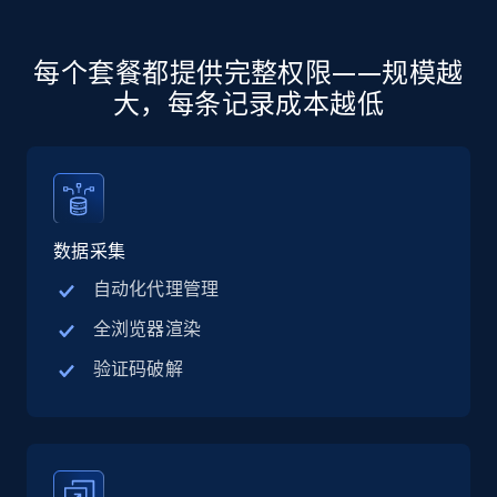
more.
5.6K+
874+
注册使用
每个套餐都提供完整权限——规模越
大，每条记录成本越低
Walmart - products - Discover products by
using sku numbers
URL, Final price, Sku, Currency, Gtin,
数据采集
Specifications, Image urls, Top reviews, and
more.
自动化代理管理
全浏览器渲染
5.6K+
874+
注册使用
验证码破解
TikTok Shop
URL, Title, Available, Description, Currency, Initial