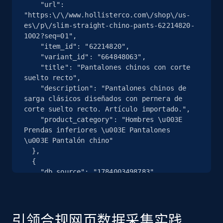
    "url": 
"https:\/\/www.hollisterco.com\/shop\/us-
2.5K+
358+
注册使用
es\/p\/slim-straight-chino-pants-62214820-
1002?seq=01",

    "item_id": "62214820",

    "variant_id": "664848063",

    "title": "Pantalones chinos con corte 
eBay - Collect products from shops on eBay
suelto recto",

URL, Product id, Title, Seller name, Seller rating,
    "description": "Pantalones chinos de 
Seller reviews, Breadcrumbs, Root category, and
sarga clásicos diseñados con pernera de 
more.
corte suelto recto. Artículo importado.",

    "product_category": "Hombres \u003E 
Prendas inferiores \u003E Pantalones 
2.5K+
358+
注册使用
\u003E Pantalón chino"

  },

  {

    "db_source": "1784003498783",

    "timestamp": "2026-07-14",

eBay - Collect records by category
    "url": 
URL, Product id, Title, Seller name, Seller rating,
"https:\/\/www.hollisterco.com\/shop\/us-
Seller reviews, Breadcrumbs, Root category, and
es\/p\/slim-straight-chino-pants-62214820-
引领合规网页数据采集实践
more.