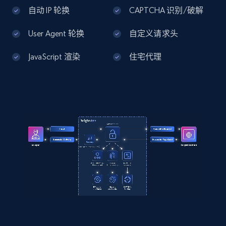
\u003E Pantalón chino"

Amazon products global dataset - Collects
自动 IP 轮换
CAPTCHA 识别/破解
  }

products by best sellers category URL
]
User Agent 轮换
自定义请求头
Title, Seller name, Brand, Description, Initial
price, Currency, Availability, Reviews count, and
JavaScript 渲染
住宅代理
more.
2.1K+
375+
注册使用
Amazon products global dataset - Collect
Amazon products by seller URL
Title, Seller name, Brand, Description, Initial
price, Currency, Availability, Reviews count, and
more.
2.1K+
375+
注册使用