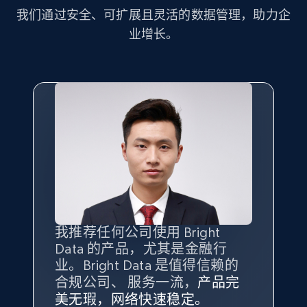
and more.
我们通过安全、可扩展且灵活的数据管理，助力企
业增长。
2.1K+
352+
注册使用
Home Depot US - Discover products by
specified UPC
URL, Domain, Country code, Model number,
Sku, Product id, Product name, Manufacturer,
and more.
2.1K+
352+
注册使用
我推荐任何公司使用 Bright
最重要的是拥有
质量
最好、
数量
Data 的产品，尤其是金融行
最多的数据，而这正是 Bright
业。Bright Data 是值得信赖的
Data 和 tgndata 发挥作用的地
合规公司、 服务一流，
方。
产品完
Home Depot US - Discovery products by
Bright Data 拥有自有代理基础
根据我的使用体验，Bright Data
我们对与 Bright Data 的合作感
我们对 Bright Data 的
可靠性
印
美无瑕，网络快速稳定。
设施，助您持续获取网络数据。
specific category URL
的服务价值不可估量。Bright
到非常满意。各方面都很不错，
象深刻，对整体服务也非常满