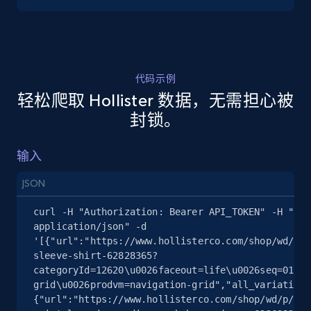
5.4K+
667+
注册使用
代码示例
轻松爬取 Hollister 数据，无需担心被
TikTok Shop - discover records by shop url
封锁。
URL, Title, Available, Description, Currency, Initial
price, Final price, Discount percent, and more.
输入
5.4K+
667+
注册使用
JSON
curl -H "Authorization: Bearer API_TOKEN" -H "Con
application/json" -d 
'[{"url":"https://www.hollisterco.com/shop/wd/p/h
Amazon sellers info
sleeve-shirt-62828365?
Seller id, URL, Seller name, Description, Detailed
categoryId=12620\u0026faceout=life\u0026seq=01\u0
info, Stars, Feedbacks, Return policy, and more.
grid\u0026prodvm=navigation-grid","all_variations
{"url":"https://www.hollisterco.com/shop/wd/p/hol