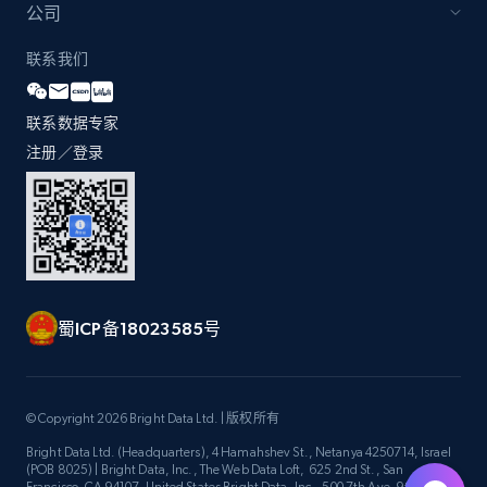
公司
联系我们
联系数据专家
注册／登录
蜀ICP备18023585号
© Copyright 2026 Bright Data Ltd. | 版权所有
Bright Data Ltd. (Headquarters), 4 Hamahshev St., Netanya 4250714, Israel
(POB 8025) | Bright Data, Inc., The Web Data Loft, 625 2nd St., San